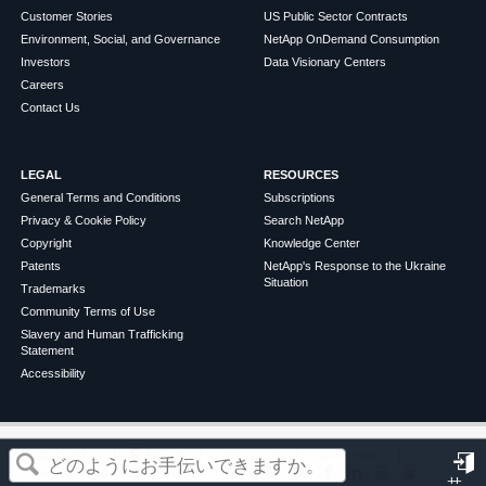
Customer Stories
US Public Sector Contracts
Environment, Social, and Governance
NetApp OnDemand Consumption
Investors
Data Visionary Centers
Careers
Contact Us
LEGAL
RESOURCES
General Terms and Conditions
Subscriptions
Privacy & Cookie Policy
Search NetApp
Copyright
Knowledge Center
Patents
NetApp's Response to the Ukraine
Situation
Trademarks
Community Terms of Use
Slavery and Human Trafficking
Statement
Accessibility
この記事は役に立ちましたか？
©
2026
NetApp
English
Terms of Use
Privacy Policy
Cookie Policy
Cookie Settings
サ