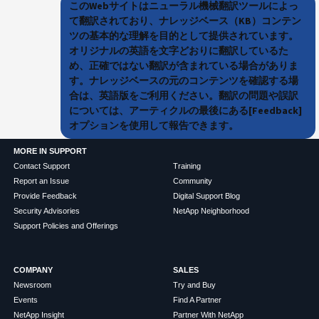
このWebサイトはニューラル機械翻訳ツールによっ
て翻訳されており、ナレッジベース（KB）コンテン
ツの基本的な理解を目的として提供されています。
オリジナルの英語を文字どおりに翻訳しているた
め、正確ではない翻訳が含まれている場合がありま
す。ナレッジベースの元のコンテンツを確認する場
合は、英語版をご利用ください。翻訳の問題や誤訳
については、アーティクルの最後にある[Feedback]
オプションを使用して報告できます。
MORE IN SUPPORT
Contact Support
Training
Report an Issue
Community
Provide Feedback
Digital Support Blog
Security Advisories
NetApp Neighborhood
Support Policies and Offerings
COMPANY
SALES
Newsroom
Try and Buy
Events
Find A Partner
NetApp Insight
Partner With NetApp