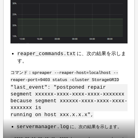
に、次の結果を示しま
reaper_commands.txt
す。
コマンド：spreaper --reaper-host=localhost --
reaper-port=9403 status -cluster StorageGRID
"last_event": "postponed repair
segment xxxxxx-xxxx-xxxx-xxxx-xxxxxxx
because segment xxxxxx-xxxx-xxxx-xxxx-
xxxxxxx is
running on host xxx.x.x.x",
に、次の結果を示します。
servermanager.log