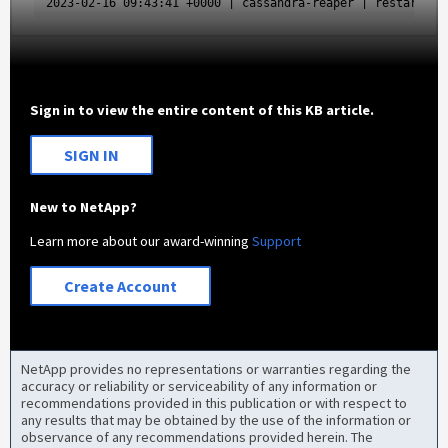
2023-02-16 09:43:41 +0000 | cassandra-reaper | restart in
Sign in to view the entire content of this KB article.
SIGN IN
New to NetApp?
Learn more about our award-winning
Support
Create Account
NetApp provides no representations or warranties regarding the
accuracy or reliability or serviceability of any information or
recommendations provided in this publication or with respect to
any results that may be obtained by the use of the information or
observance of any recommendations provided herein. The