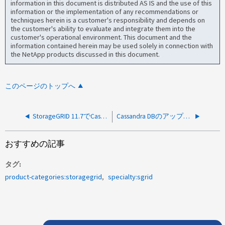
information in this document is distributed AS IS and the use of this
information or the implementation of any recommendations or
techniques herein is a customer's responsibility and depends on
the customer's ability to evaluate and integrate them into the
customer's operational environment. This document and the
information contained herein may be used solely in connection with
the NetApp products discussed in this document.
このページのトップへ
StorageGRID 11.7でCassandra keyspace slowアラートが報告される
Cassandra DBのアップグレード中にCassandra修復の進行が遅いというアラートが発生する
おすすめの記事
タグ
product-categories:storagegrid
specialty:sgrid