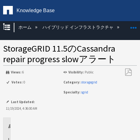
Knowledge Base
グローバル階層を展開/折りたたむ
ホーム
ハイブリッド インフラストラクチャ
Storag
StorageGRID 11.5のCassandra
repair progress slowアラート
Views:
6
Visibility:
Public
PDF
Votes:
0
Category:
storagegrid
と
Specialty:
sgrid
し
て
Last Updated:
保
11/19/2024, 4:36:00 AM
存
環
境
問