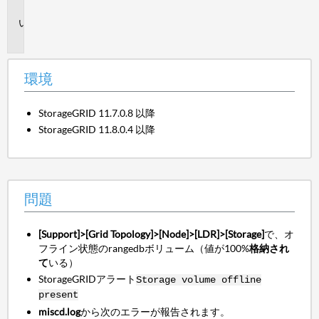
境
問
題
環境
StorageGRID 11.7.0.8 以降
StorageGRID 11.8.0.4 以降
問題
[Support]>[Grid Topology]>[Node]>[LDR]>[Storage]
で、オ
フライン状態のrangedbボリューム（値が100%
格納され
て
いる）
StorageGRIDアラート
Storage volume offline
present
miscd.log
から次のエラーが報告されます。