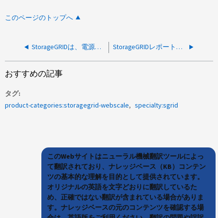
このページのトップへ
StorageGRIDは、電源問題後にセカンダリ管理者経由でのみ電子メールアラートを送信します。
StorageGRIDレポート脆弱性「SSH弱いMACアルゴリズムが有効」
おすすめの記事
タグ
product-categories:storagegrid-webscale
specialty:sgrid
このWebサイトはニューラル機械翻訳ツールによっ
て翻訳されており、ナレッジベース（KB）コンテン
ツの基本的な理解を目的として提供されています。
オリジナルの英語を文字どおりに翻訳しているた
め、正確ではない翻訳が含まれている場合がありま
す。ナレッジベースの元のコンテンツを確認する場
合は、英語版をご利用ください。翻訳の問題や誤訳