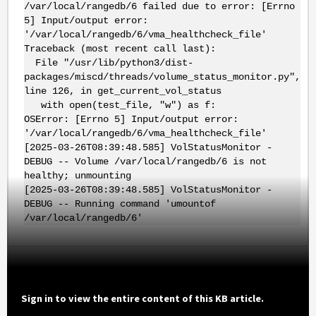
/var/local/rangedb/6 failed due to error: [Errno
5] Input/output error:
'/var/local/rangedb/6/vma_healthcheck_file'
Traceback (most recent call last):
File "/usr/lib/python3/dist-
packages/miscd/threads/volume_status_monitor.py",
line 126, in get_current_vol_status
with open(test_file, "w") as f:
OSError: [Errno 5] Input/output error:
'/var/local/rangedb/6/vma_healthcheck_file'
[2025-03-26T08:39:48.585] VolStatusMonitor -
DEBUG -- Volume /var/local/rangedb/6 is not
healthy; unmounting
[2025-03-26T08:39:48.585] VolStatusMonitor -
DEBUG -- Running command 'umountof
/var/local/rangedb/6'
Sign in to view the entire content of this KB article.