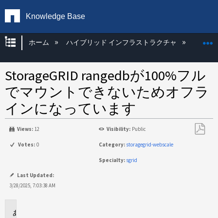
Knowledge Base
グローバル階層を展開/折りたたむ
ホーム
ハイブリッド インフラストラクチャ
Storag
StorageGRID rangedbが100%フル
でマウントできないためオフラ
インになっています
Views:
12
Visibility:
Public
PDF
Votes:
0
Category:
storagegrid-webscale
と
Specialty:
sgrid
し
て
Last Updated:
保
3/28/2025, 7:03:38 AM
存
環