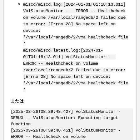
miscd/miscd.log:[2024-01-01T01:18:13.011]
VolStatusMonitor - ERROR -- Healthcheck
on volume /var/local/rangedb/2 failed due
to error: [Errno 28] No space left on
device:
'/var/local/rangedb/2/vma_healthcheck_file
'
miscd/miscd.latest.log:[2024-01-
01T01:18:13.011] VolStatusMonitor -
ERROR -- Healthcheck on volume
/var/local/rangedb/2 failed due to error:
[Errno 28] No space left on device:
'/var/local/rangedb/2/vma_healthcheck_file
'
または
[2025-03-26T08:39:48.427] VolStatusMonitor -
DEBUG -- VolStatusMonitor: Executing target
function
[2025-03-26T08:39:48.451] VolStatusMonitor -
ERROR -- Healthcheck on volume