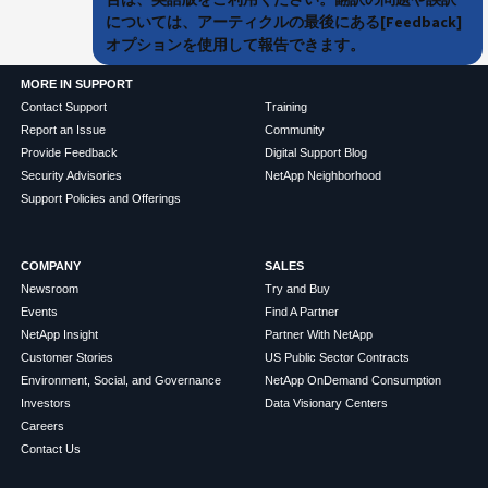
については、アーティクルの最後にある[Feedback]
オプションを使用して報告できます。
MORE IN SUPPORT
Contact Support
Training
Report an Issue
Community
Provide Feedback
Digital Support Blog
Security Advisories
NetApp Neighborhood
Support Policies and Offerings
COMPANY
SALES
Newsroom
Try and Buy
Events
Find A Partner
NetApp Insight
Partner With NetApp
Customer Stories
US Public Sector Contracts
Environment, Social, and Governance
NetApp OnDemand Consumption
Investors
Data Visionary Centers
Careers
Contact Us