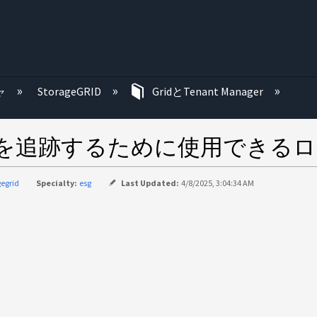
む
ャ
StorageGRID
GridとTenant Manager
Pパケットを追跡するために使用でき
gegrid
Specialty:
esg
Last Updated:
4/8/2025, 3:04:34 AM