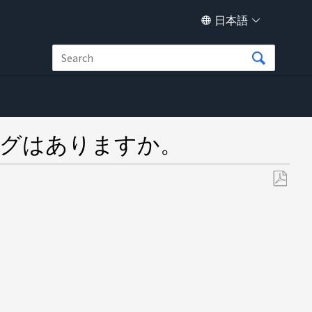
日本語
るログはありますか。
PDF
と
し
て
保
存