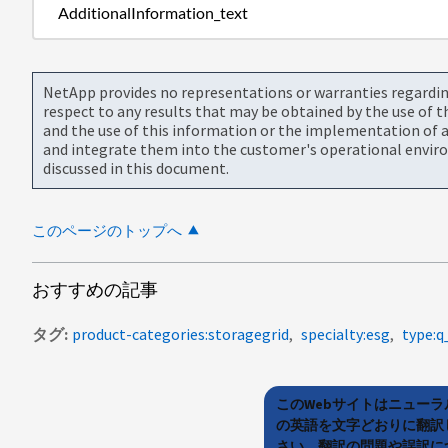
AdditionalInformation_text
NetApp provides no representations or warranties regarding 
respect to any results that may be obtained by the use of 
and the use of this information or the implementation of a
and integrate them into the customer's operational envir
discussed in this document.
このページのトップへ
おすすめの記事
タグ
product-categories:storagegrid
specialty:esg
type:q
このWebサイトはニュー
の英語を文字どおりに翻訳
さい。翻訳の問題や誤訳につ