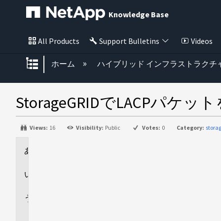
Knowledge Base
All Products
Support Bulletins
Videos
グローバル階層を展開/折りたた
ホーム
ハイブリッド インフラストラクチ
StorageGRIDでLAC
Views:
16
Visibility:
Public
Votes:
0
Category:
stora
環
境
回
答
追
加
情