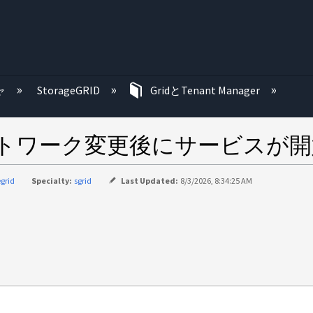
む
ャ
StorageGRID
GridとTenant Manager
ン：ネットワーク変更後にサービス
egrid
Specialty:
sgrid
Last Updated:
8/3/2026, 8:34:25 AM