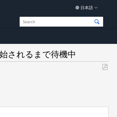
日本語
が開始されるまで待機中
PDF
と
し
て
保
存