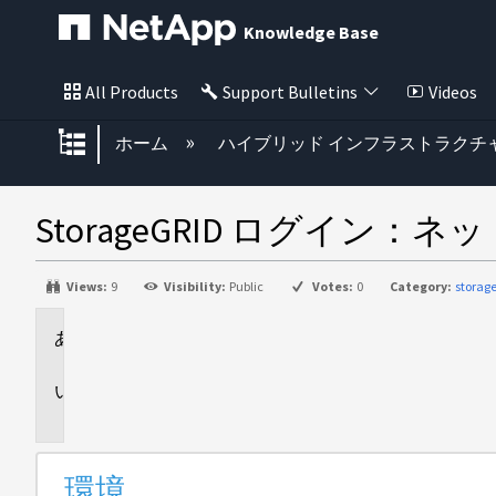
Knowledge Base
All Products
Support Bulletins
Videos
グローバル階層を展開/折りたた
ホーム
ハイブリッド インフラストラクチ
StorageGRID ログイ
Views:
9
Visibility:
Public
Votes:
0
Category:
storag
環
境
問
題
環境