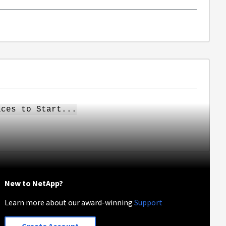
ices to Start...
New to NetApp?
Learn more about our award-winning
Support