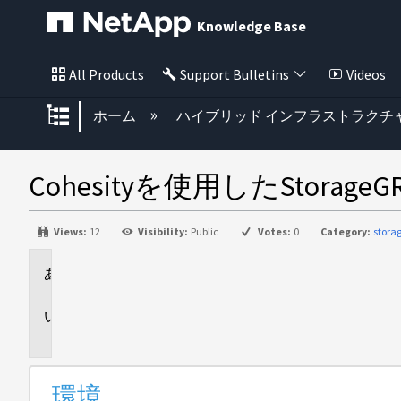
Knowledge Base
All Products
Support Bulletins
Videos
グローバル階層を展開/折りたた
ホーム
ハイブリッド インフラストラクチ
Cohesityを使用したSto
Views:
12
Visibility:
Public
Votes:
0
Category:
stora
環
境
問
題
環境