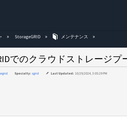
む
ャ
StorageGRID
メンテナンス
rageGRIDでのクラウドストレ
gegrid
Specialty:
sgrid
Last Updated:
10/29/2024, 3:05:29 PM