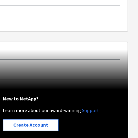
New to NetApp?
Learn more about our award-winning
Support
Create Account