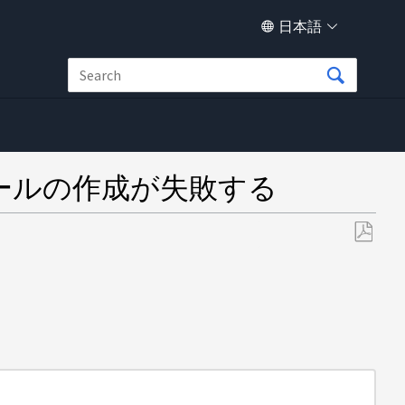
日本語
ージプールの作成が失敗する
PDF
と
し
て
保
存