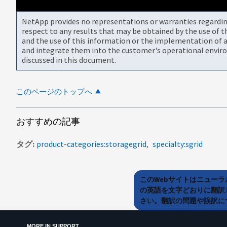
NetApp provides no representations or warranties regarding 
respect to any results that may be obtained by the use of 
and the use of this information or the implementation of a
and integrate them into the customer's operational envir
discussed in this document.
このページのトップへ
おすすめの記事
タグ
product-categories:storagegrid
specialty:sgrid
このWebサイトはニュー
の英語を文字どおりに翻訳
さい。翻訳の問題や誤訳につ
MORE IN SUPPORT