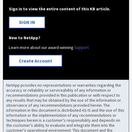
Sign in to view the entire content of this KB article.
SIGN IN
New to NetApp?
Learn more about our award-winning
Support
Create Account
NetApp provides no representations or warranties regarding the
accuracy or reliability or serviceability of any information or
recommendations provided in this publication or with respect to
any results that may be obtained by the use of the information or
observance of any recommendations provided herein. The
information in this document is distributed AS IS and the use of this
information or the implementation of any recommendations or
techniques herein is a customer's responsibility and depends on
the customer's ability to evaluate and integrate them into the
customer's operational environment. This document and the