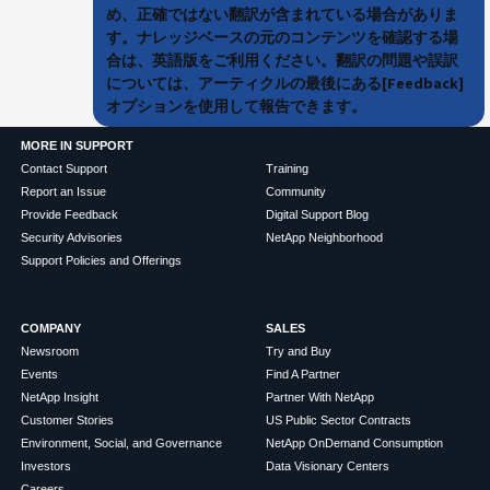
め、正確ではない翻訳が含まれている場合がありま
す。ナレッジベースの元のコンテンツを確認する場
合は、英語版をご利用ください。翻訳の問題や誤訳
については、アーティクルの最後にある[Feedback]
オプションを使用して報告できます。
MORE IN SUPPORT
Contact Support
Training
Report an Issue
Community
Provide Feedback
Digital Support Blog
Security Advisories
NetApp Neighborhood
Support Policies and Offerings
COMPANY
SALES
Newsroom
Try and Buy
Events
Find A Partner
NetApp Insight
Partner With NetApp
Customer Stories
US Public Sector Contracts
Environment, Social, and Governance
NetApp OnDemand Consumption
Investors
Data Visionary Centers
Careers