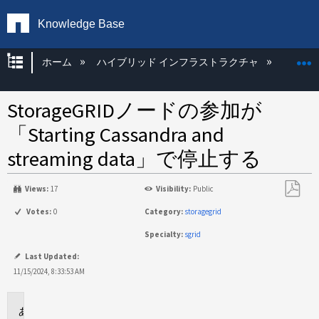
Knowledge Base
グローバル階層を展開/折りたたむ
ホーム
ハイブリッド インフラストラクチャ
Storag
StorageGRIDノードの参加が
「Starting Cassandra and
streaming data」で停止する
Views:
17
Visibility:
Public
PDF
Votes:
0
Category:
storagegrid
と
Specialty:
sgrid
し
て
Last Updated:
保
11/15/2024, 8:33:53 AM
存
環