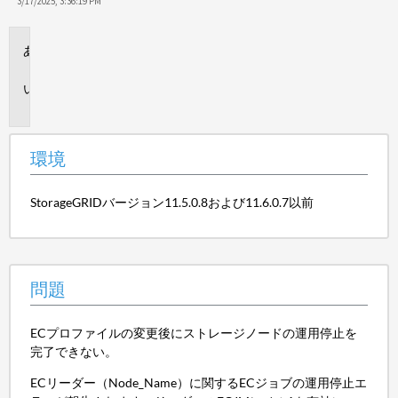
保
3/17/2025, 3:36:19 PM
存
環
境
問
題
環境
StorageGRIDバージョン11.5.0.8および11.6.0.7以前
問題
ECプロファイルの変更後にストレージノードの運用停止を
完了できない。
ECリーダー（Node_Name）に関するECジョブの運用停止エ