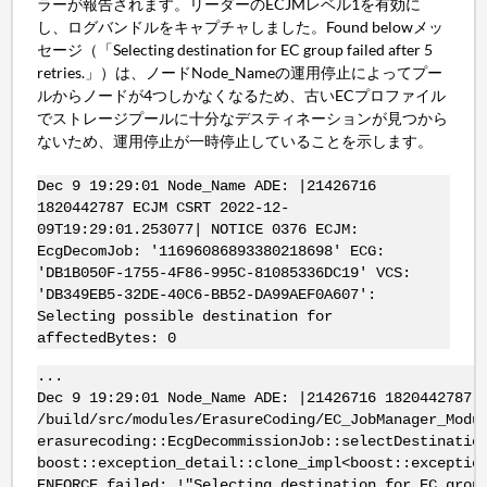
ラーが報告されます。リーダーのECJMレベル1を有効に
し、ログバンドルをキャプチャしました。Found belowメッ
セージ（「Selecting destination for EC group failed after 5
retries.」）は、ノードNode_Nameの運用停止によってプー
ルからノードが4つしかなくなるため、古いECプロファイル
でストレージプールに十分なデスティネーションが見つから
ないため、運用停止が一時停止していることを示します。
Dec 9 19:29:01 Node_Name ADE: |21426716
1820442787 ECJM CSRT 2022-12-
09T19:29:01.253077| NOTICE 0376 ECJM:
EcgDecomJob: '11696086893380218698' ECG:
'DB1B050F-1755-4F86-995C-81085336DC19' VCS:
'DB349EB5-32DE-40C6-BB52-DA99AEF0A607':
Selecting possible destination for
affectedBytes: 0
...
Dec 9 19:29:01 Node_Name ADE: |21426716 1820442787 
/build/src/modules/ErasureCoding/EC_JobManager_Modu
erasurecoding::EcgDecommissionJob::selectDestinatio
boost::exception_detail::clone_impl<boost::exceptio
ENFORCE failed: !"Selecting destination for EC grou