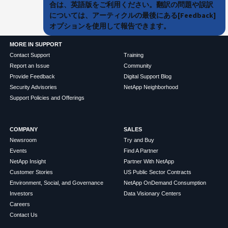
合は、英語版をご利用ください。翻訳の問題や誤訳
については、アーティクルの最後にある[Feedback]
オプションを使用して報告できます。
MORE IN SUPPORT
Contact Support
Training
Report an Issue
Community
Provide Feedback
Digital Support Blog
Security Advisories
NetApp Neighborhood
Support Policies and Offerings
COMPANY
SALES
Newsroom
Try and Buy
Events
Find A Partner
NetApp Insight
Partner With NetApp
Customer Stories
US Public Sector Contracts
Environment, Social, and Governance
NetApp OnDemand Consumption
Investors
Data Visionary Centers
Careers
Contact Us