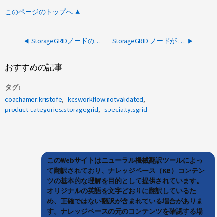
このページのトップへ
StorageGRIDノードの廃止が開始に失敗する
StorageGRID ノードが Grid Network IP の変更と VLAN の変更後にオンラインにならない
おすすめの記事
タグ
coachamer:kristofe
kcsworkflow:notvalidated
product-categories:storagegrid
specialty:sgrid
このWebサイトはニューラル機械翻訳ツールによっ
て翻訳されており、ナレッジベース（KB）コンテン
ツの基本的な理解を目的として提供されています。
オリジナルの英語を文字どおりに翻訳しているた
め、正確ではない翻訳が含まれている場合がありま
す。ナレッジベースの元のコンテンツを確認する場