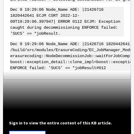
Dec 9 19:29:06 Node_Name ADE: |21426716
1820442641 ECJM CSRT 2022-12-
09T19:29:06.397947| ERROR 0112 ECJM: Exception
caught during decommissioning ENFORCE failed:
'SUCS' == *jobResult.
Dec 9 19:29:06 Node_Name ADE: |21426716 1820442641 
/build/src/modules/ErasureCoding/EC_JobManager_Modu
erasurecoding::NodeDecommissionJob::waitForJobCompl
boost::exception_detail::clone_impl<boost::exceptio
ENFORCE failed: 'SUCS' == *jobResult#012
Sign in to view the entire content of this KB article.