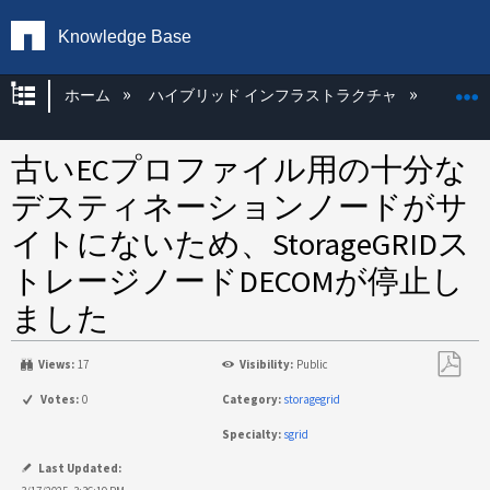
Knowledge Base
グローバル階層を展開/折りたたむ
ホーム
ハイブリッド インフラストラクチャ
Storag
古いECプロファイル用の十分な
デスティネーションノードがサ
イトにないため、StorageGRIDス
トレージノードDECOMが停止し
ました
Views:
17
Visibility:
Public
PDF
Votes:
0
Category:
storagegrid
と
Specialty:
sgrid
し
て
Last Updated: