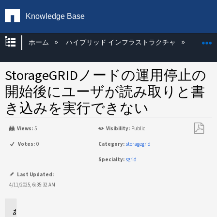
Knowledge Base
グローバル階層を展開/折りたたむ
ホーム
ハイブリッド インフラストラクチャ
Storag
StorageGRIDノードの運用停止の
開始後にユーザが読み取りと書
き込みを実行できない
Views:
5
Visibility:
Public
PDF
Votes:
0
Category:
storagegrid
と
Specialty:
sgrid
し
て
Last Updated:
保
4/11/2025, 6:35:32 AM
存
環