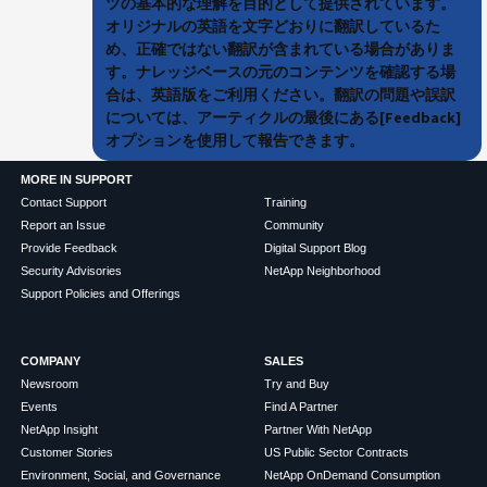
ツの基本的な理解を目的として提供されています。
オリジナルの英語を文字どおりに翻訳しているた
め、正確ではない翻訳が含まれている場合がありま
す。ナレッジベースの元のコンテンツを確認する場
合は、英語版をご利用ください。翻訳の問題や誤訳
については、アーティクルの最後にある[Feedback]
オプションを使用して報告できます。
MORE IN SUPPORT
Contact Support
Training
Report an Issue
Community
Provide Feedback
Digital Support Blog
Security Advisories
NetApp Neighborhood
Support Policies and Offerings
COMPANY
SALES
Newsroom
Try and Buy
Events
Find A Partner
NetApp Insight
Partner With NetApp
Customer Stories
US Public Sector Contracts
Environment, Social, and Governance
NetApp OnDemand Consumption