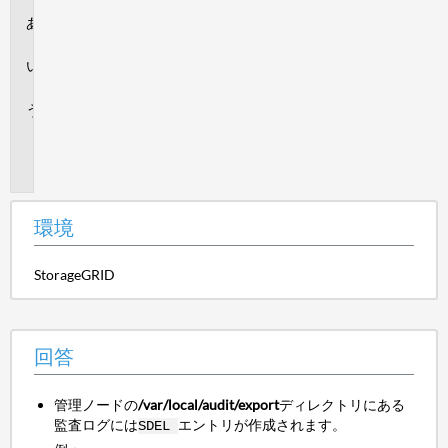
環
境
回
答
追
加
情
報
環境
StorageGRID
回答
管理ノードの
/var/local/audit/export
ディレクトリにある
監査ログには
エントリが作成されます。
SDEL