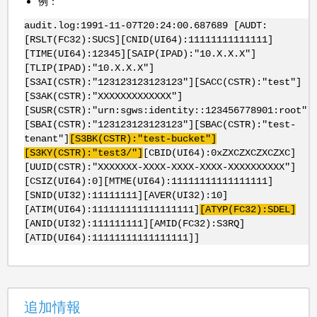
例：
audit.log:1991-11-07T20:24:00.687689 [AUDT:
[RSLT(FC32):SUCS][CNID(UI64):11111111111111]
[TIME(UI64):12345][SAIP(IPAD):"10.X.X.X"]
[TLIP(IPAD):"10.X.X.X"]
[S3AI(CSTR):"123123123123123"][SACC(CSTR):"test"]
[S3AK(CSTR):"XXXXXXXXXXXXX"]
[SUSR(CSTR):"urn:sgws:identity::123456778901:root"]
[SBAI(CSTR):"123123123123123"][SBAC(CSTR):"test-
tenant"]
[
S3BK
(
CSTR
):"test-bucket"]
[
S3KY
(
CSTR
):"
test3
/"]
[CBID(UI64):0xZXCZXCZXCZXC]
[UUID(CSTR):"XXXXXXX-XXXX-XXXX-XXXX-XXXXXXXXXX"]
[CSIZ(UI64):0][MTME(UI64):11111111111111111]
[SNID(UI32):11111111][AVER(UI32):10]
[ATIM(UI64):111111111111111111]
[
ATYP
(
FC32
):
SDEL
]
[ANID(UI32):111111111][AMID(FC32):S3RQ]
[ATID(UI64):11111111111111111]]
追加情報