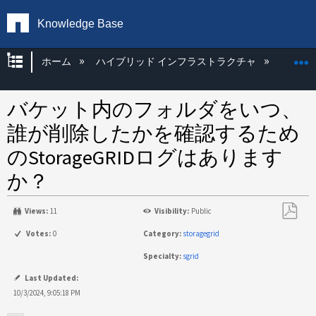
Knowledge Base
グローバル階層を展開/折りたたむ
ホーム
ハイブリッド インフラストラクチャ
Storag
バケット内のフォルダをいつ、
誰が削除したかを確認するため
のStorageGRIDログはあります
か？
Views:
11
Visibility:
Public
PDF
Votes:
0
Category:
storagegrid
と
Specialty:
sgrid
し
て
Last Updated:
保
10/3/2024, 9:05:18 PM
存