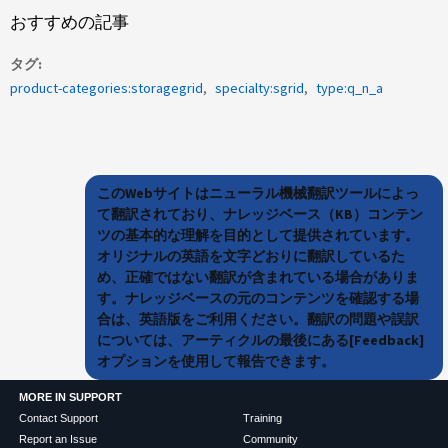
おすすめの記事
タグ
product-categories:storagegrid
specialty:sgrid
type:q_n_a
このWebサイトはニューラル機械翻訳ツールによっ
て翻訳されており、ナレッジベース（KB）コンテン
ツの基本的な理解を目的として提供されています。
オリジナルの英語を文字どおりに翻訳しているた
め、正確ではない翻訳が含まれている場合がありま
す。ナレッジベースの元のコンテンツを確認する場
合は、英語版をご利用ください。翻訳の問題や誤訳
については、アーティクルの最後にある[Feedback]
オプションを使用して報告できます。
MORE IN SUPPORT
Contact Support
Training
Report an Issue
Community