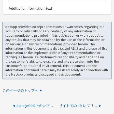
AdditionalInformation_text
NetApp provides no representations or warranties regarding the
accuracy or reliability or serviceability of any information or
recommendations provided in this publication or with respect to
any results that may be obtained by the use of the information or
observance of any recommendations provided herein. The
information in this document is distributed AS IS and the use of this
information or the implementation of any recommendations or
techniques herein is a customer's responsibility and depends on
the customer's ability to evaluate and integrate them into the
customer's operational environment. This document and the
information contained herein may be used solely in connection with
the NetApp products discussed in this document.
このページのトップへ
StorageGRID上のレプリケートデータのリバランシングは可能ですか。
サイト間の ILM レプリケーションまたは StorageGRID のSiteWideイレイジャー コーディングによって生成されるネットワーク トラフィックの量を判断する方法はありますか？