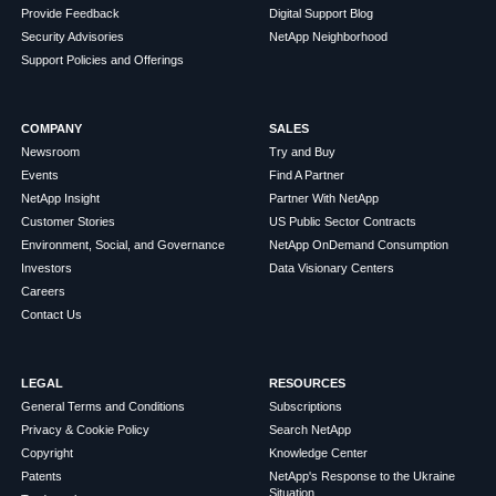
Provide Feedback
Digital Support Blog
Security Advisories
NetApp Neighborhood
Support Policies and Offerings
COMPANY
SALES
Newsroom
Try and Buy
Events
Find A Partner
NetApp Insight
Partner With NetApp
Customer Stories
US Public Sector Contracts
Environment, Social, and Governance
NetApp OnDemand Consumption
Investors
Data Visionary Centers
Careers
Contact Us
LEGAL
RESOURCES
General Terms and Conditions
Subscriptions
Privacy & Cookie Policy
Search NetApp
Copyright
Knowledge Center
Patents
NetApp's Response to the Ukraine
Situation