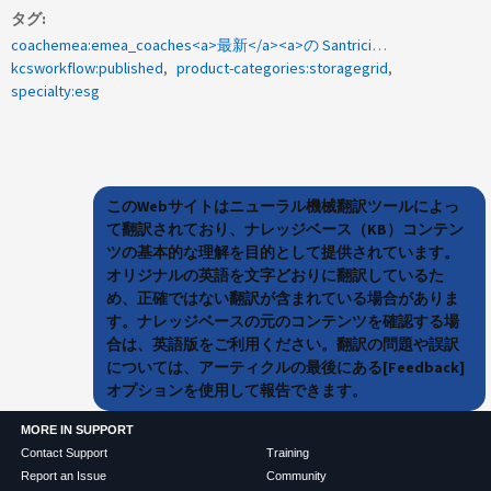
タグ
coachemea:emea_coaches<a>最新</a><a>の Santricitry OS アップグレード中</a><a>にエラーが発生しました。このノードの SANtricity OS をアップグレードするにはメンテナンスモードを使用する必要があります。</a><a>Santricitry OS アップグレード</a>
kcsworkflow:published
product-categories:storagegrid
specialty:esg
このWebサイトはニューラル機械翻訳ツールによっ
て翻訳されており、ナレッジベース（KB）コンテン
ツの基本的な理解を目的として提供されています。
オリジナルの英語を文字どおりに翻訳しているた
め、正確ではない翻訳が含まれている場合がありま
す。ナレッジベースの元のコンテンツを確認する場
合は、英語版をご利用ください。翻訳の問題や誤訳
については、アーティクルの最後にある[Feedback]
オプションを使用して報告できます。
MORE IN SUPPORT
Contact Support
Training
Report an Issue
Community