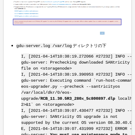
ディレクトリの下
gdu-server.log
/var/log
I, [2021-04-14T10:38:19.272066 #27232] INFO --
gdu-server: Prechecking downloaded SANtricity O
file on <storagenode>
I, [2021-04-14T10:38:19.390953 #27232] INFO --
gdu-server: Executing command `run-host-command
eos-upgrader.py --precheck --santricityos
/var/local/dkr/0/eos-
upgrade/
RCB_11.30.5R3_280x_5c800897.dlp
localho
2>&1` on <storagenode>
I, [2021-04-14T10:39:07.430477 #27232] INFO --
gdu-server: SANtricity OS upgrade is not
supported by the current OS version 08.30.40.00
E, [2021-04-14T10:39:07.431999 #27232] ERROR --
gdu-server:
You must use maintenance mode to