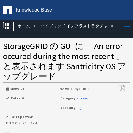
Knowledge Base
グローバル階層を展開/折りたたむ
ホーム
ハイブリッド インフラストラクチャ
Storag
StorageGRID の GUI に「 An error
occured during the most recent 」
と表示されます Santricitry OS ア
ップグレード
Views:
24
Visibility:
Public
PDF
Votes:
0
Category:
storagegrid
と
Specialty:
esg
し
て
Last Updated:
保
11/17/2023, 12:23:22 PM
存