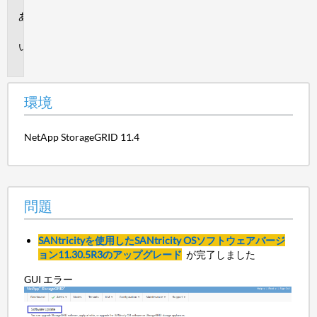
環
境
問
題
環境
NetApp StorageGRID 11.4
問題
SANtricityを使用したSANtricity OSソフトウェアバージ
ョン11.30.5R3のアップグレード
が完了しました
GUI エラー