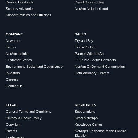
Provide Feedback
Digital Support Blog
Security Advisories
NetApp Neighborhood
Support Policies and Offerings
COMPANY
SALES
Newsroom
Try and Buy
Events
Find A Partner
NetApp Insight
Partner With NetApp
Customer Stories
US Public Sector Contracts
Environment, Social, and Governance
NetApp OnDemand Consumption
Investors
Data Visionary Centers
Careers
Contact Us
LEGAL
RESOURCES
General Terms and Conditions
Subscriptions
Privacy & Cookie Policy
Search NetApp
Copyright
Knowledge Center
Patents
NetApp's Response to the Ukraine
Situation
Trademarks