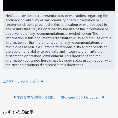
NetApp provides no representations or warranties regarding the
accuracy or reliability or serviceability of any information or
recommendations provided in this publication or with respect to
any results that may be obtained by the use of the information or
observance of any recommendations provided herein. The
information in this document is distributed AS IS and the use of this
information or the implementation of any recommendations or
techniques herein is a customer's responsibility and depends on
the customer's ability to evaluate and integrate them into the
customer's operational environment. This document and the
information contained herein may be used solely in connection with
the NetApp products discussed in this document.
このページのトップへ
SSD交換で障害が発生したあとに、EシリーズコントローラからFlash_SSD_Cache_non_optimal_drivesエラーが報告される
StorageGRID HA Groups Configurationページに、すべてのインターフェイスのActiveと表示されます
おすすめの記事