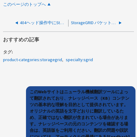
このページのトップへ
404ヘッド操作中にStorageGRIDからステータスが見つかりません
StorageGRID バケットへのアクセス中にAWS CLIの「InsecureRequestWarning」が記録される
おすすめの記事
タグ
product-categories:storagegrid
specialty:sgrid
このWebサイトはニューラル機械翻訳ツールによっ
て翻訳されており、ナレッジベース（KB）コンテン
ツの基本的な理解を目的として提供されています。
オリジナルの英語を文字どおりに翻訳しているた
め、正確ではない翻訳が含まれている場合がありま
す。ナレッジベースの元のコンテンツを確認する場
合は、英語版をご利用ください。翻訳の問題や誤訳
については、アーティクルの最後にある[Feedback]