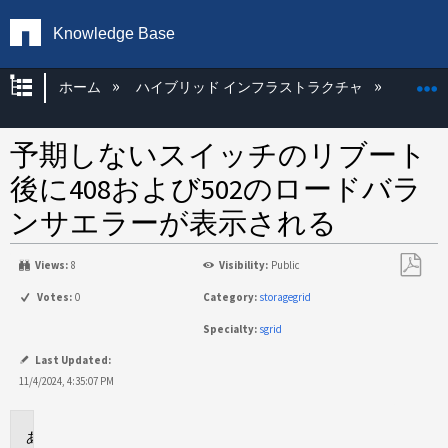
Knowledge Base
グローバル階層を展開/折りたたむ
ホーム
ハイブリッド インフラストラクチャ
Storag
予期しないスイッチのリブート
後に408および502のロードバラ
ンサエラーが表示される
Views:
8
Visibility:
Public
PDF
Votes:
0
Category:
storagegrid
と
Specialty:
sgrid
し
て
Last Updated:
保
11/4/2024, 4:35:07 PM
存
環