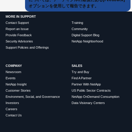
オプションを使用して報告できます。
MORE IN SUPPORT
Contact Support
Training
Report an Issue
Community
Provide Feedback
Digital Support Blog
Security Advisories
NetApp Neighborhood
Support Policies and Offerings
COMPANY
SALES
Newsroom
Try and Buy
Events
Find A Partner
NetApp Insight
Partner With NetApp
Customer Stories
US Public Sector Contracts
Environment, Social, and Governance
NetApp OnDemand Consumption
Investors
Data Visionary Centers
Careers
Contact Us