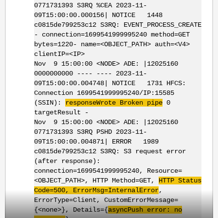
0771731393 S3RQ %CEA 2023-11-
09T15:00:00.000156| NOTICE 1448
c0815de799253c12 S3RQ: EVENT_PROCESS_CREATE
- connection=1699541999995240 method=GET
bytes=1220- name=<OBJECT_PATH> auth=<V4>
clientIP=<IP>
Nov 9 15:00:00 <NODE> ADE: |12025160
0000000000 ---- ---- 2023-11-
09T15:00:00.004748| NOTICE 1731 HFCS:
Connection 1699541999995240/IP:15585
(SSIN):
responseWrote Broken pipe
0
targetResult -
Nov 9 15:00:00 <NODE> ADE: |12025160
0771731393 S3RQ PSHD 2023-11-
09T15:00:00.004871| ERROR 1989
c0815de799253c12 S3RQ: S3 request error
(after response):
connection=1699541999995240, Resource=
<OBJECT_PATH>, HTTP Method=GET,
HTTP Status
Code=500, ErrorMsg=InternalError
,
ErrorType=Client, CustomErrorMessage=
{<none>}, Details={
asyncPush error: no