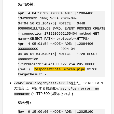
Swiftの例：
Apr 4 04:56:02 <NODE> ADE: |12084406
1342633695 SWRQ %CEA 2024-04-
04T04:56:02.164276| NOTICE 0448
90866561bb722c68 SWRQ: EVENT_PROCESS_CREATE
- connection=1712206562155404 method=GET
name=<OBJECT_PATH> protocol=<HTTPS>
Apr 4 05:01:54 <NODE> ADE: |12084406
0000000000 ---- ---- 2024-04-
04T05:01:54.540515| NOTICE 1728 HFCS:
Connection
1712206562155404/100.127.254.205:33806
(SWFT):
responseWrote Broken pipe
32768
targetResult -
また、S3 REST API
/var/local/log/bycast-err.log
の場合は、対応する接続IDが
asyncPush error: no
でHTTP 500も表示されます
consumer
S3の例：
Nov 9 15:00:00 <NODE> ADE: |12025160