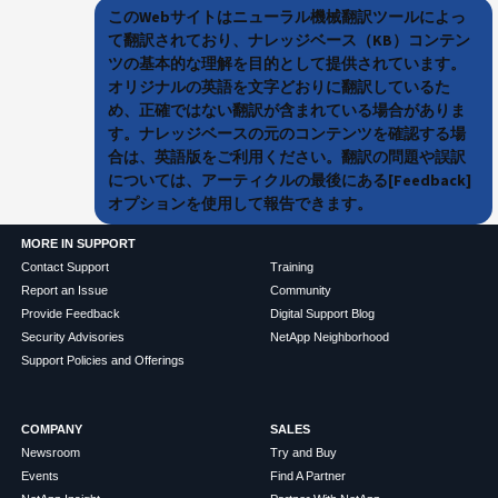
このWebサイトはニューラル機械翻訳ツールによっ
て翻訳されており、ナレッジベース（KB）コンテン
ツの基本的な理解を目的として提供されています。
オリジナルの英語を文字どおりに翻訳しているた
め、正確ではない翻訳が含まれている場合がありま
す。ナレッジベースの元のコンテンツを確認する場
合は、英語版をご利用ください。翻訳の問題や誤訳
については、アーティクルの最後にある[Feedback]
オプションを使用して報告できます。
MORE IN SUPPORT
Contact Support
Training
Report an Issue
Community
Provide Feedback
Digital Support Blog
Security Advisories
NetApp Neighborhood
Support Policies and Offerings
COMPANY
SALES
Newsroom
Try and Buy
Events
Find A Partner