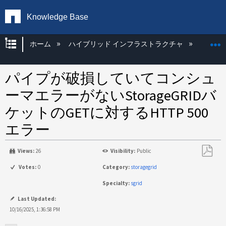
Knowledge Base
グローバル階層を展開/折りたたむ
ホーム
ハイブリッド インフラストラクチャ
Storag
パイプが破損していてコンシュ
ーマエラーがないStorageGRIDバ
ケットのGETに対するHTTP 500
エラー
Views:
26
Visibility:
Public
PDF
Votes:
0
Category:
storagegrid
と
Specialty:
sgrid
し
て
Last Updated:
保
10/16/2025, 1:36:58 PM
存