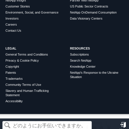
NetApp Insight
Partner With NetApp
Customer Stories
US Public Sector Contracts
Environment, Social, and Governance
NetApp OnDemand Consumption
Investors
Data Visionary Centers
Careers
Contact Us
LEGAL
RESOURCES
General Terms and Conditions
Subscriptions
Privacy & Cookie Policy
Search NetApp
Copyright
Knowledge Center
Patents
NetApp's Response to the Ukraine
Situation
Trademarks
Community Terms of Use
Slavery and Human Trafficking
Statement
Accessibility
この記事は役に立ちましたか？
©
2026
NetApp
English
Terms of Use
Privacy Policy
Cookie Policy
Cookie Settings