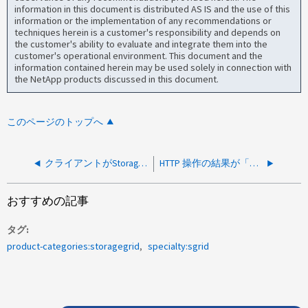
information in this document is distributed AS IS and the use of this
information or the implementation of any recommendations or
techniques herein is a customer's responsibility and depends on
the customer's ability to evaluate and integrate them into the
customer's operational environment. This document and the
information contained herein may be used solely in connection with
the NetApp products discussed in this document.
このページのトップへ
クライアントがStorageGRIDにファイルをアップロードする際のHTTP 405エラー
HTTP 操作の結果が「500 内部サーバー エラー」になります
おすすめの記事
タグ
product-categories:storagegrid
specialty:sgrid