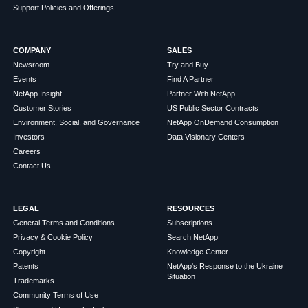
Support Policies and Offerings
COMPANY
SALES
Newsroom
Try and Buy
Events
Find A Partner
NetApp Insight
Partner With NetApp
Customer Stories
US Public Sector Contracts
Environment, Social, and Governance
NetApp OnDemand Consumption
Investors
Data Visionary Centers
Careers
Contact Us
LEGAL
RESOURCES
General Terms and Conditions
Subscriptions
Privacy & Cookie Policy
Search NetApp
Copyright
Knowledge Center
Patents
NetApp's Response to the Ukraine
Situation
Trademarks
Community Terms of Use