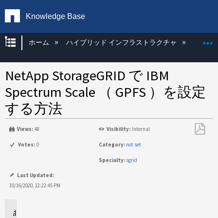
Knowledge Base
グローバル階層を展開/折りたたむ
ホーム
ハイブリッド インフラストラクチャ
Storag
NetApp StorageGRID で IBM
Spectrum Scale （ GPFS ）を設定
する方法
Views:
48
Visibility:
Internal
PDF
Votes:
0
Category:
not set
と
Specialty:
sgrid
し
て
Last Updated:
保
10/16/2020, 12:22:45 PM
存
に