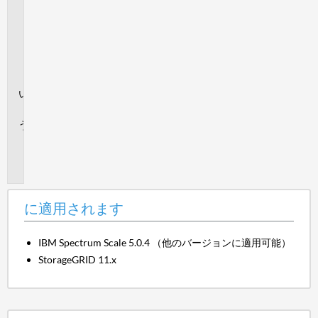
適
用
さ
れ
ま
す
回
答
追
加
情
報
に適用されます
IBM Spectrum Scale 5.0.4 （他のバージョンに適用可能）
StorageGRID 11.x