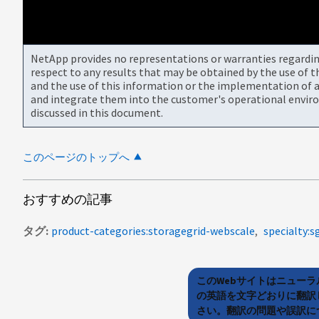
NetApp provides no representations or warranties regarding 
respect to any results that may be obtained by the use of 
and the use of this information or the implementation of a
and integrate them into the customer's operational envir
discussed in this document.
このページのトップへ
おすすめの記事
タグ
product-categories:storagegrid-webscale
specialty:s
このWebサイトはニュー
の英語を文字どおりに翻訳
さい。翻訳の問題や誤訳につ