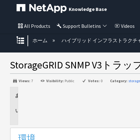
Knowledge Base
All Products
Support Bulletins
Videos
グローバル階層を展開/折りたた
ホーム
ハイブリッド インフラストラクチ
StorageGRID SNMP 
Views:
7
Visibility:
Public
Votes:
0
Category:
storag
環
境
問
題
環境