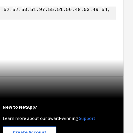
.52.52.50.51.97.55.51.56.48.53.49.54,
New to NetApp?
Learn more about our award-winning
Support
Create Account