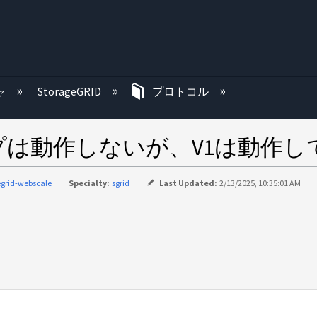
む
ャ
StorageGRID
プロトコル
V3トラップは動作しないが、V1は動作
egrid-webscale
Specialty:
sgrid
Last Updated:
2/13/2025, 10:35:01 AM