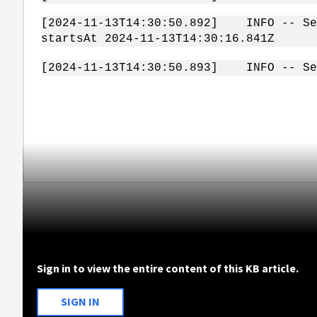
[2024-11-13T14:30:50.892] INFO -- Send
startsAt 2024-11-13T14:30:16.841Z
[2024-11-13T14:30:50.893] INFO -- Sen
Sign in to view the entire content of this KB article.
SIGN IN