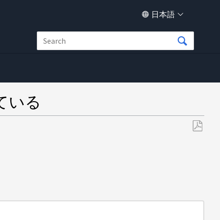
日本語
している
PDF
と
し
て
保
存