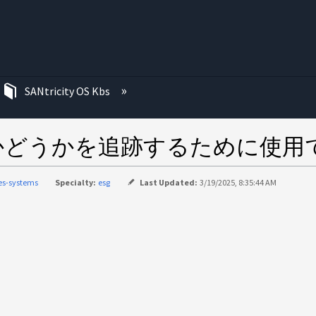
む
SANtricity OS Kbs
かどうかを追跡するために使用
ies-systems
Specialty:
esg
Last Updated:
3/19/2025, 8:35:44 AM