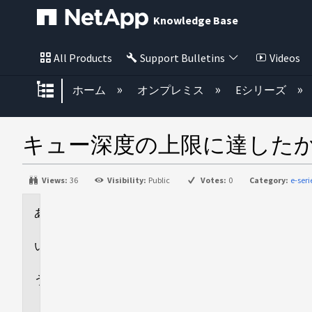
Knowledge Base
All Products
Support Bulletins
Videos
グローバル階層を展開/折りたた
ホーム
オンプレミス
Eシリーズ
キュー深度の上限に達した
Views:
36
Visibility:
Public
Votes:
0
Category:
e-ser
環
境
回
答
追
加
情