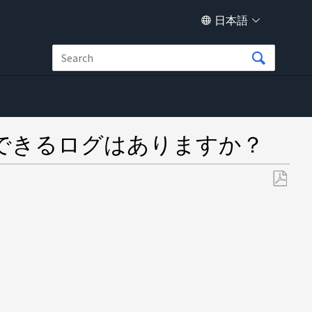
日本語
できるログはありますか？
PDF
と
し
て
保
存