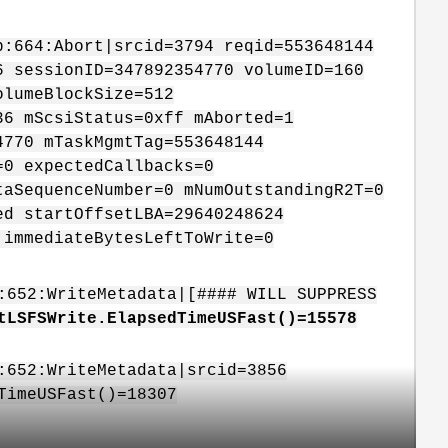
p:664:Abort|srcid=3794 reqid=553648144
 sessionID=347892354770 volumeID=160
olumeBlockSize=512
36 mScsiStatus=0xff mAborted=1
770 mTaskMgmtTag=553648144
=0 expectedCallbacks=0
taSequenceNumber=0 mNumOutstandingR2T=0
ed startOffsetLBA=29640248624
 immediateBytesLeftToWrite=0
:652:WriteMetadata|[#### WILL SUPPRESS
tLSFSWrite.ElapsedTimeUSFast()=15578
:652:WriteMetadata|srcid=3856
TimeUSFast()=18307