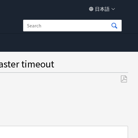
日本語
 timeout
PDF
と
し
て
保
存