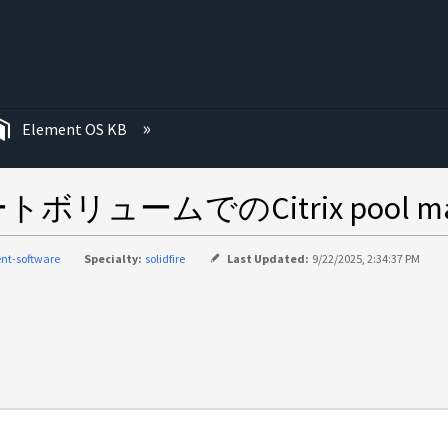
む
Element OS KB
ムでのCitrix pool master
nt-software
Specialty:
solidfire
Last Updated:
9/22/2025, 2:34:37 PM