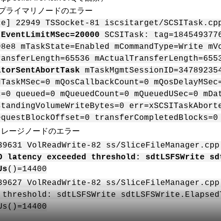
プライマリノードのエラー
ce] 22949 TSSocket-81 iscsitarget/SCSITask.cp
tEventLimitMSec=20000
SCSITask: tag=1845493776
98e8 mTaskState=Enabled mCommandType=Write mV
ransferLength=65536 mActualTransferLength=655
atorSentAbortTask
mTaskMgmtSessionID=347892354
dTaskMSec=0 mQosCallbackCount=0 mQosDelayMSec
c=0 queued=0 mQueuedCount=0 mQueuedUSec=0 mDa
standingVolumeWriteBytes=0 err=xSCSITaskAbort
equestBlockOffset=0 transferCompletedBlocks=0
トレージノードのエラー
39631 VolReadWrite-82 ss/SliceFileManager.cpp
O latency exceeded threshold: sdtLSFSWrite sd
Us
()=14400
39627 VolReadWrite-82 ss/SliceFileManager.cpp
 threshold: sdtLSFSWrite sdtLSFSWrite.Elapsed
Us()=14400