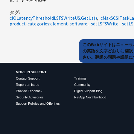
タグ
cIOLatencyThresholdLSFSWriteUS.GetUs()
cMaxSCSITaskLa
product-categories:element-software
sdtLSFSWrite
sdtLS
このWebサイトはニュー
の英語を文字どおりに翻訳
さい。翻訳の問題や誤訳につ
MORE IN SUPPORT
Contact Support
Training
Report an Issue
Community
Provide Feedback
Digital Support Blog
Security Advisories
NetApp Neighborhood
Support Policies and Offerings