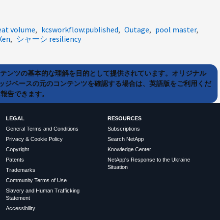
eat volume
kcsworkflow:published
Outage
pool master
Xen
シャーシ resiliency
ンテンツの基本的な理解を目的として提供されています。オリジナル
ッジベースの元のコンテンツを確認する場合は、英語版をご利用くだ
て報告できます。
LEGAL
RESOURCES
General Terms and Conditions
Subscriptions
Privacy & Cookie Policy
Search NetApp
Copyright
Knowledge Center
Patents
NetApp's Response to the Ukraine
Situation
Trademarks
Community Terms of Use
Slavery and Human Trafficking
Statement
Accessibility