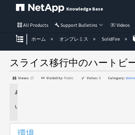
Knowledge Base
All Products
Support Bulletins
Videos
グローバル階層を展開/折りたた
ホーム
オンプレミス
SolidFire
スライス移行中のハートビートボリュー
Views:
17
Visibility:
Public
Votes:
0
Category:
eleme
環
境
問
題
環境