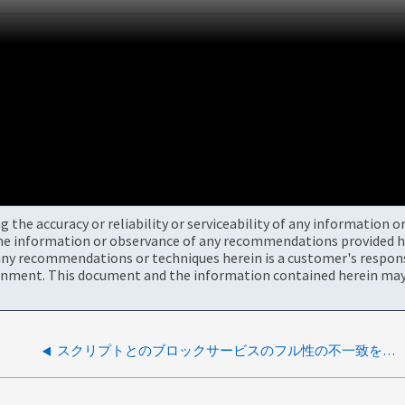
the accuracy or reliability or serviceability of any information 
the information or observance of any recommendations provided he
ny recommendations or techniques herein is a customer's responsi
onment. This document and the information contained herein may 
スクリプトとのブロックサービスのフル性の不一致を確認します