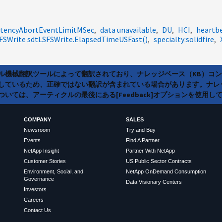
tencyAbortEventLimitMSec
data unavailable
DU
HCI
heartb
FSWrite sdtLSFSWrite.ElapsedTimeUSFast()
specialty:solidfire
ラル機械翻訳ツールによって翻訳されており、ナレッジベース（KB）コ
しているため、正確ではない翻訳が含まれている場合があります。ナレ
いては、アーティクルの最後にある[Feedback]オプションを使用し
COMPANY
SALES
Newsroom
Try and Buy
Events
Find A Partner
NetApp Insight
Partner With NetApp
Customer Stories
US Public Sector Contracts
Environment, Social, and
NetApp OnDemand Consumption
Governance
Data Visionary Centers
Investors
Careers
Contact Us