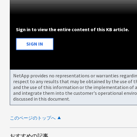
Sign in to view the entire content of this KB article.
SIGN IN
NetApp provides no representations or warranties regarding 
respect to any results that may be obtained by the use of 
and the use of this information or the implementation of a
and integrate them into the customer's operational envir
discussed in this document.
このページのトップへ
おすすめの記事