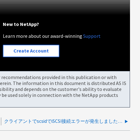
New to NetApp?
Learn more about our award-winning
Support
Create Account
or recommendations provided in this publication or with
rein. The information in this document is distributed AS IS
bility and depends on the customer's ability to evaluate
be used solely in connection with the NetApp products
クライアントでscsidでiSCSI接続エラーが発生しました：ログイン認証に失敗しました