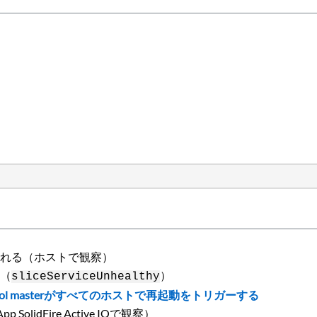
られる（ホストで観察）
る（
）
sliceServiceUnhealthy
x pool masterがすべてのホストで再起動をトリガーする
idFire Active IQで観察）