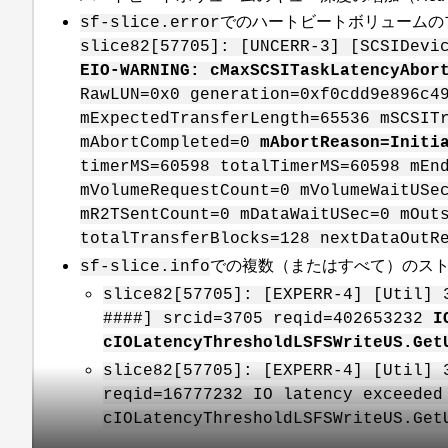
でのハートビートボリュームの
sf-slice.error
slice82[57705]: [UNCERR-3] [SCSIDevi
EIO-WARNING: cMaxSCSITaskLatencyAbor
RawLUN=0x0 generation=0xf0cdd9e896c4
mExpectedTransferLength=65536 mSCSIT
mAbortCompleted=0
mAbortReason=Initi
timerMS=60598 totalTimerMS=60598 mEn
mVolumeRequestCount=0 mVolumeWaitUSe
mR2TSentCount=0 mDataWaitUSec=0 mOut
totalTransferBlocks=128 nextDataOutR
での複数（またはすべて）のス
sf-slice.info
slice82[57705]: [EXPERR-4] [Util] 
####] srcid=3705 reqid=402653232
I
cIOLatencyThresholdLSFSWriteUS.Get
slice82[57705]: [EXPERR-4] [Util] 
reqid=16777232 IO latency exceeded
cIOLatencyThresholdLSFSWriteUS.Get