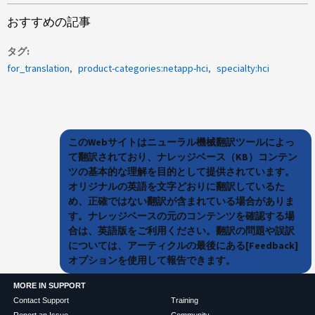
おすすめの記事
タグ
for_translation
product-categories:netapp-hci
specialty:hci
このWebサイトはニューラル機械翻訳ツールによっ
て翻訳されており、ナレッジベース（KB）コンテン
ツの基本的な理解を目的として提供されています。
オリジナルの英語を文字どおりに翻訳しているた
め、正確ではない翻訳が含まれている場合がありま
す。ナレッジベースの元のコンテンツを確認する場
合は、英語版をご利用ください。翻訳の問題や誤訳
については、アーティクルの最後にある[Feedback]
オプションを使用して報告できます。
MORE IN SUPPORT
Contact Support
Training
Report an Issue
Community