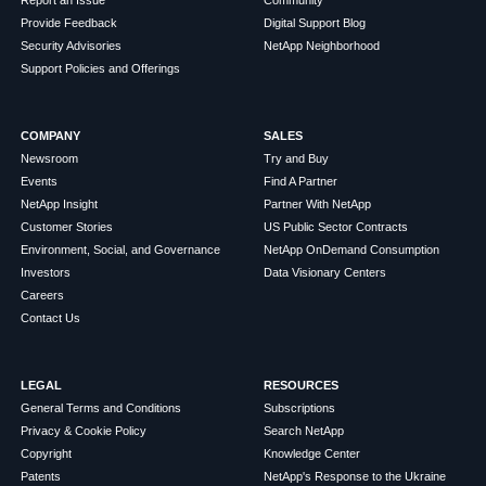
Provide Feedback
Digital Support Blog
Security Advisories
NetApp Neighborhood
Support Policies and Offerings
COMPANY
SALES
Newsroom
Try and Buy
Events
Find A Partner
NetApp Insight
Partner With NetApp
Customer Stories
US Public Sector Contracts
Environment, Social, and Governance
NetApp OnDemand Consumption
Investors
Data Visionary Centers
Careers
Contact Us
LEGAL
RESOURCES
General Terms and Conditions
Subscriptions
Privacy & Cookie Policy
Search NetApp
Copyright
Knowledge Center
Patents
NetApp's Response to the Ukraine