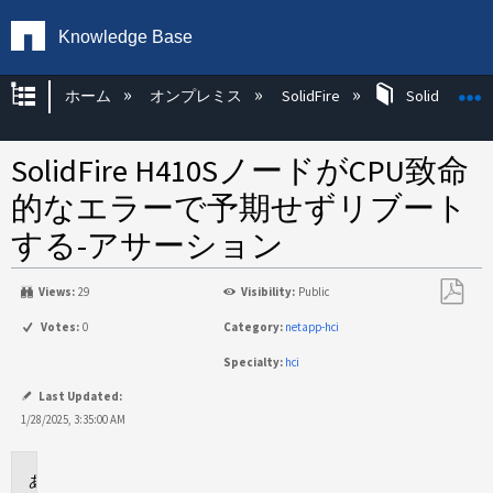
Knowledge Base
グローバル階層を展開/折りたたむ
ホーム
オンプレミス
SolidFire
SolidFire Ha
SolidFire H410SノードがCPU致命
的なエラーで予期せずリブート
する-アサーション
Views:
29
Visibility:
Public
PDF
Votes:
0
Category:
netapp-hci
と
Specialty:
hci
し
て
Last Updated:
保
1/28/2025, 3:35:00 AM
存
環