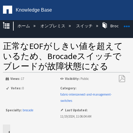
Knowledge Base
グローバル階層を展開/折りたたむ
ホーム
オンプレミス
スイッチ
Brocade KB
正常なEOFがしきい値を超えて
いるため、Brocadeスイッチで
ブレードが故障状態になる
Views:
17
Visibility:
Public
PDF
Votes:
0
Category:
と
fabric-interconnect-and-management-
し
switches
て
Specialty:
brocade
Last Updated:
保
11/19/2024, 11:06:04 AM
存
環