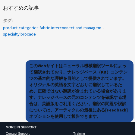
おすすめの記事
タグ
product-categories:fabric-interconnect-and-management-switches
specialty:brocade
このWebサイトはニューラル機械翻訳ツールによっ
て翻訳されており、ナレッジベース（KB）コンテン
ツの基本的な理解を目的として提供されています。
オリジナルの英語を文字どおりに翻訳しているた
め、正確ではない翻訳が含まれている場合がありま
す。ナレッジベースの元のコンテンツを確認する場
合は、英語版をご利用ください。翻訳の問題や誤訳
については、アーティクルの最後にある[Feedback]
オプションを使用して報告できます。
MORE IN SUPPORT
Contact Support
Training