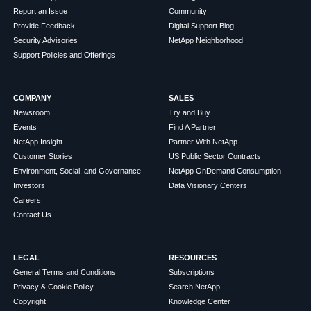
Report an Issue
Community
Provide Feedback
Digital Support Blog
Security Advisories
NetApp Neighborhood
Support Policies and Offerings
COMPANY
SALES
Newsroom
Try and Buy
Events
Find A Partner
NetApp Insight
Partner With NetApp
Customer Stories
US Public Sector Contracts
Environment, Social, and Governance
NetApp OnDemand Consumption
Investors
Data Visionary Centers
Careers
Contact Us
LEGAL
RESOURCES
General Terms and Conditions
Subscriptions
Privacy & Cookie Policy
Search NetApp
Copyright
Knowledge Center