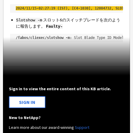
2024/11/15-02:27:19 (IST), [C4-1030], 12084732, SLOT 1 |
スロット6のスイッチブレードを次のよう
Slotshow -m
に報告します。
Faulty-
/fabos/cliexec/slotshow -m:
 Slot Blade Type ID Model Nam
Sign in to view the entire content of this KB article.
SIGN IN
New to NetApp?
Learn more about our award-winning
Support