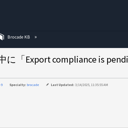
む
Brocade KB
port compliance is pendi
-9
Specialty:
brocade
Last Updated:
3/14/2025, 11:35:55 AM