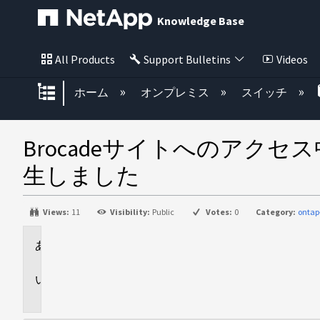
Knowledge Base
All Products
Support Bulletins
Videos
グローバル階層を展開/折りたた
ホーム
オンプレミス
スイッチ
Brocadeサイトへのアクセス中に「Ex
生しました
Views:
11
Visibility:
Public
Votes:
0
Category:
ontap
環
境
問
題