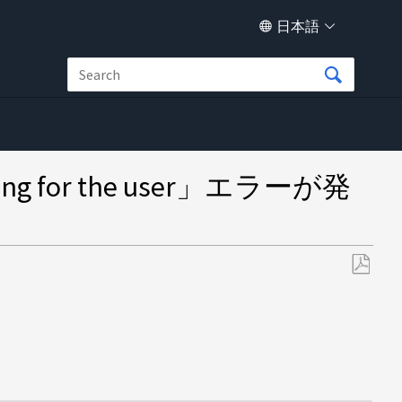
日本語
ng for the user」エラーが発
PDF
と
し
て
保
存