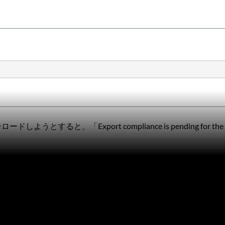
うとすると、「Export compliance is pending fo