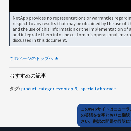
NetApp provides no representations or warranties regarding 
respect to any results that may be obtained by the use of 
and the use of this information or the implementation of a
and integrate them into the customer's operational envir
discussed in this document.
このページのトップへ
おすすめの記事
タグ
product-categories:ontap-9
specialty:brocade
このWebサイトはニュー
の英語を文字どおりに翻訳
さい。翻訳の問題や誤訳につ