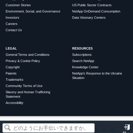
Customer Stories
US Public Sector Contracts
Environment, Social, and Governance
NetApp OnDemand Consumption
Investors
Data Visionary Centers
Careers
Contact Us
LEGAL
RESOURCES
General Terms and Conditions
Subscriptions
Privacy & Cookie Policy
Search NetApp
Copyright
Knowledge Center
Patents
NetApp's Response to the Ukraine
Situation
Trademarks
Community Terms of Use
Slavery and Human Trafficking
Statement
Accessibility
この記事は役に立ちましたか？
©
2026
NetApp
English
Terms of Use
Privacy Policy
Cookie Policy
Cookie Settings
サ