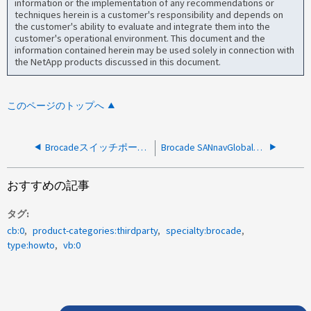
information or the implementation of any recommendations or
techniques herein is a customer's responsibility and depends on
the customer's ability to evaluate and integrate them into the
customer's operational environment. This document and the
information contained herein may be used solely in connection with
the NetApp products discussed in this document.
このページのトップへ
Brocadeスイッチポートにポート名を割り当てる方法を教えてください。
Brocade SANnavGlobalビューのライセンスを生成する方法
おすすめの記事
タグ
cb:0
product-categories:thirdparty
specialty:brocade
type:howto
vb:0