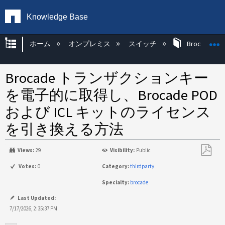
Knowledge Base
グローバル階層を展開/折りたたむ
ホーム
オンプレミス
スイッチ
Brocade KB
Brocade トランザクションキー
を電子的に取得し、Brocade POD
および ICL キットのライセンス
を引き換える方法
Views:
29
Visibility:
Public
PDF
Votes:
0
Category:
thirdparty
と
Specialty:
brocade
し
て
Last Updated:
保
7/17/2026, 2:35:37 PM
存