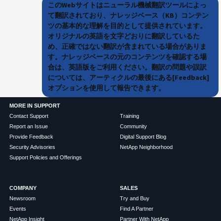
このWebサイトはニューラル機械翻訳ツールによっ
て翻訳されており、ナレッジベース（KB）コンテン
ツの基本的な理解を目的として提供されています。
オリジナルの英語を文字どおりに翻訳しているた
め、正確ではない翻訳が含まれている場合がありま
す。ナレッジベースの元のコンテンツを確認する場
合は、英語版をご利用ください。翻訳の問題や誤訳
については、アーティクルの最後にある[Feedback]
オプションを使用して報告できます。
MORE IN SUPPORT
Contact Support
Training
Report an Issue
Community
Provide Feedback
Digital Support Blog
Security Advisories
NetApp Neighborhood
Support Policies and Offerings
COMPANY
SALES
Newsroom
Try and Buy
Events
Find A Partner
NetApp Insight
Partner With NetApp