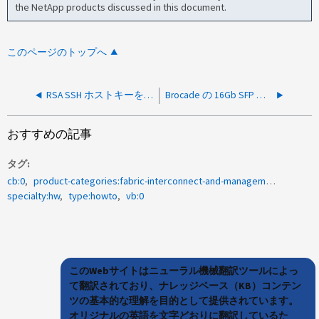
the NetApp products discussed in this document.
このページのトップへ
RSA SSH ホストキーを 2048 ビットに変更する方法 Brocade スイッチ
Brocade の 16Gb SFP と 32Gb SFP の監視方法 MAP を使用したハードウェア障害
おすすめの記事
タグ
cb:0
product-categories:fabric-interconnect-and-management-switches
specialty:hw
type:howto
vb:0
このWebサイトはニューラル機械翻訳ツールによっ
て翻訳されており、ナレッジベース（KB）コンテン
ツの基本的な理解を目的として提供されています。
オリジナルの英語を文字どおりに翻訳しているた