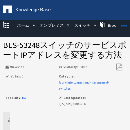
Knowledge Base
グローバル階層を展開/折りたたむ
ホーム
オンプレミス
スイッチ
Brocade KB
BES-53248スイッチのサービスポ
ートIPアドレスを変更する方法
Views:
29
Visibility:
Public
PDF
Votes:
0
Category:
と
fabric-interconnect-and-management-
し
switches
て
Specialty:
hw
Last Updated:
保
6/22/2026, 4:04:35 PM
存
環
境