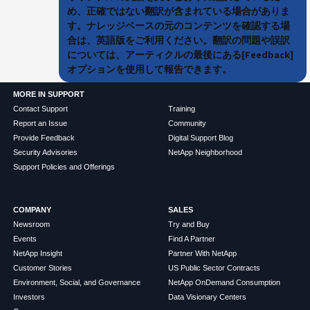
め、正確ではない翻訳が含まれている場合がありま
す。ナレッジベースの元のコンテンツを確認する場
合は、英語版をご利用ください。翻訳の問題や誤訳
については、アーティクルの最後にある[Feedback]
オプションを使用して報告できます。
MORE IN SUPPORT
Contact Support
Training
Report an Issue
Community
Provide Feedback
Digital Support Blog
Security Advisories
NetApp Neighborhood
Support Policies and Offerings
COMPANY
SALES
Newsroom
Try and Buy
Events
Find A Partner
NetApp Insight
Partner With NetApp
Customer Stories
US Public Sector Contracts
Environment, Social, and Governance
NetApp OnDemand Consumption
Investors
Data Visionary Centers