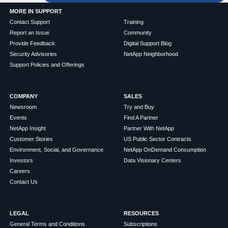
MORE IN SUPPORT
Contact Support
Training
Report an Issue
Community
Provide Feedback
Digital Support Blog
Security Advisories
NetApp Neighborhood
Support Policies and Offerings
COMPANY
SALES
Newsroom
Try and Buy
Events
Find A Partner
NetApp Insight
Partner With NetApp
Customer Stories
US Public Sector Contracts
Environment, Social, and Governance
NetApp OnDemand Consumption
Investors
Data Visionary Centers
Careers
Contact Us
LEGAL
RESOURCES
General Terms and Conditions
Subscriptions