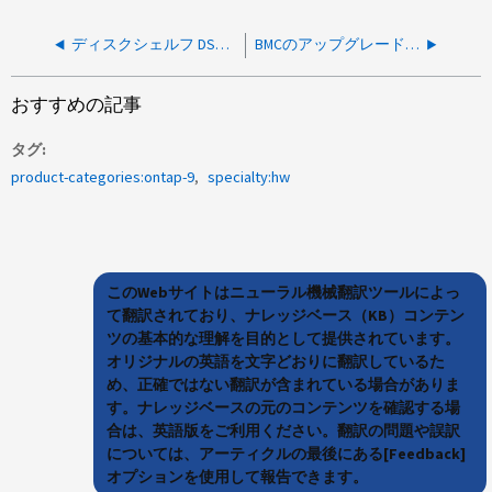
ディスクシェルフ DS460C が UNDER-TEMPERATURE (UT) 警告アラートを報告しています
BMCのアップグレード中にディスクシェルフ障害が発生する
おすすめの記事
タグ
product-categories:ontap-9
specialty:hw
このWebサイトはニューラル機械翻訳ツールによっ
て翻訳されており、ナレッジベース（KB）コンテン
ツの基本的な理解を目的として提供されています。
オリジナルの英語を文字どおりに翻訳しているた
め、正確ではない翻訳が含まれている場合がありま
す。ナレッジベースの元のコンテンツを確認する場
合は、英語版をご利用ください。翻訳の問題や誤訳
については、アーティクルの最後にある[Feedback]
オプションを使用して報告できます。