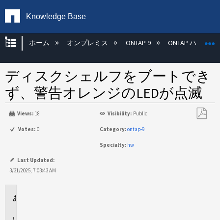
Knowledge Base
グローバル階層を展開/折りたたむ
ホーム
オンプレミス
ONTAP 9
ONTAP ハード
ディスクシェルフをブートでき
ず、警告オレンジのLEDが点滅
Views:
18
Visibility:
Public
PDF
Votes:
0
Category:
ontap-9
と
Specialty:
hw
し
て
Last Updated:
保
3/31/2025, 7:03:43 AM
存
環
境
問