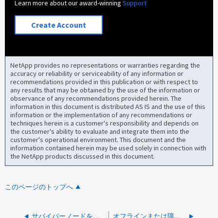
Learn more about our award-winning
Support
Create Account
NetApp provides no representations or warranties regarding the
accuracy or reliability or serviceability of any information or
recommendations provided in this publication or with respect to
any results that may be obtained by the use of the information or
observance of any recommendations provided herein. The
information in this document is distributed AS IS and the use of this
information or the implementation of any recommendations or
techniques herein is a customer's responsibility and depends on
the customer's ability to evaluate and integrate them into the
customer's operational environment. This document and the
information contained herein may be used solely in connection with
the NetApp products discussed in this document.
このページのトップへ
サバイバーノードをソースとして使用してマザーボード交換中にSPまたはBMCを更新する方法
オフラインまたは障害が発生したNVMe Flash Cacheを更新する方法