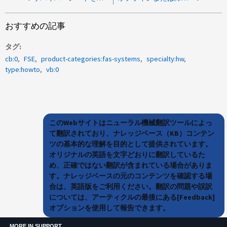
おすすめの記事
タグ
cb:0
FSE
product-categories:fas-systems
specialty:hw
type:howto
vb:0
このWebサイトはニューラル機械翻訳ツールによっ
て翻訳されており、ナレッジベース（KB）コンテン
ツの基本的な理解を目的として提供されています。
オリジナルの英語を文字どおりに翻訳しているた
め、正確ではない翻訳が含まれている場合がありま
す。ナレッジベースの元のコンテンツを確認する場
合は、英語版をご利用ください。翻訳の問題や誤訳
については、アーティクルの最後にある[Feedback]
オプションを使用して報告できます。
MORE IN SUPPORT