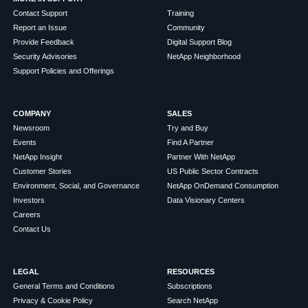
Contact Support
Training
Report an Issue
Community
Provide Feedback
Digital Support Blog
Security Advisories
NetApp Neighborhood
Support Policies and Offerings
COMPANY
SALES
Newsroom
Try and Buy
Events
Find A Partner
NetApp Insight
Partner With NetApp
Customer Stories
US Public Sector Contracts
Environment, Social, and Governance
NetApp OnDemand Consumption
Investors
Data Visionary Centers
Careers
Contact Us
LEGAL
RESOURCES
General Terms and Conditions
Subscriptions
Privacy & Cookie Policy
Search NetApp