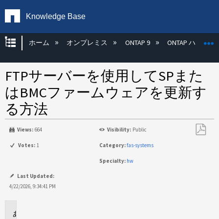
Knowledge Base
グローバル階層を展開/折りたたむ
ホーム
オンプレミス
ONTAP 9
ONTAP ハード
FTPサーバーを使用してSPまた
はBMCファームウェアを更新す
る方法
Views:
664
Visibility:
Public
PDF
Votes:
1
Category:
fas-systems
と
Specialty:
hw
し
て
Last Updated:
保
4/22/2026, 9:34:41 PM
存
環