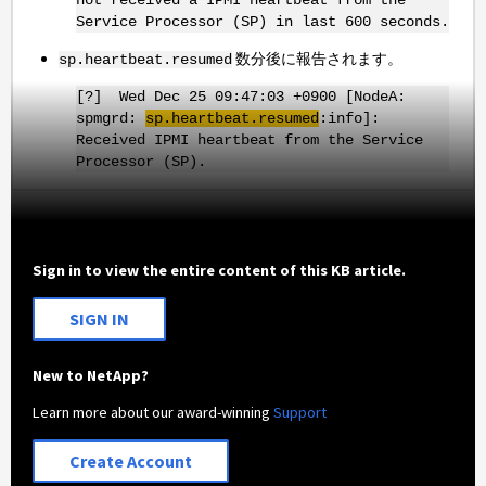
Service Processor (SP) in last 600 seconds.
数分後に報告されます。
sp.heartbeat.resumed
[?] Wed Dec 25 09:47:03 +0900 [NodeA:
spmgrd:
sp.heartbeat.resumed
:info]:
Received IPMI heartbeat from the Service
Processor (SP).
Sign in to view the entire content of this KB article.
SIGN IN
New to NetApp?
Learn more about our award-winning
Support
Create Account