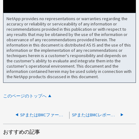
NetApp provides no representations or warranties regarding the
accuracy or reliability or serviceability of any information or
recommendations provided in this publication or with respect to
any results that may be obtained by the use of the information or
observance of any recommendations provided herein. The
information in this document is distributed AS IS and the use of this
information or the implementation of any recommendations or
techniques herein is a customer's responsibility and depends on
the customer's ability to evaluate and integrate them into the
customer's operational environment. This document and the
information contained herein may be used solely in connection with
the NetApp products discussed in this document.
このページのトップへ
SPまたはBMCファームウェアの更新が（SSL_error_code = 1）で失敗する
SPまたはBMCレポートクリティカル：管理ネットワークからのネットワーク負荷が高いため、ハートビートが停止しました
おすすめの記事