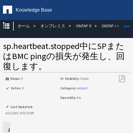
Knowledge Base
グローバル階層を展開/折りたたむ
ホーム
オンプレミス
ONTAP 9
ONTAP ハード
sp.heartbeat.stopped中にSPまた
はBMC pingの損失が発生し、回
復します。
Views:
9
Visibility:
Public
PDF
Votes:
0
Category:
ontap-9
と
Specialty:
hw
し
て
Last Updated:
保
4/11/2025, 4:03:33 AM
存
環