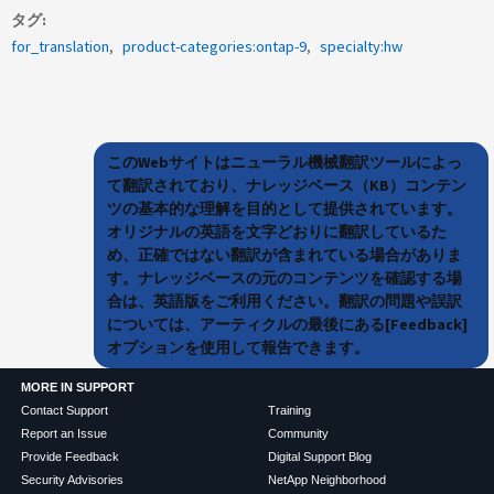
タグ
for_translation
product-categories:ontap-9
specialty:hw
このWebサイトはニューラル機械翻訳ツールによっ
て翻訳されており、ナレッジベース（KB）コンテン
ツの基本的な理解を目的として提供されています。
オリジナルの英語を文字どおりに翻訳しているた
め、正確ではない翻訳が含まれている場合がありま
す。ナレッジベースの元のコンテンツを確認する場
合は、英語版をご利用ください。翻訳の問題や誤訳
については、アーティクルの最後にある[Feedback]
オプションを使用して報告できます。
MORE IN SUPPORT
Contact Support
Training
Report an Issue
Community
Provide Feedback
Digital Support Blog
Security Advisories
NetApp Neighborhood