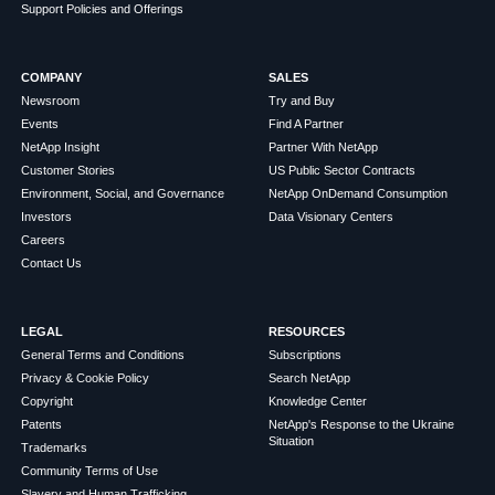
Support Policies and Offerings
COMPANY
SALES
Newsroom
Try and Buy
Events
Find A Partner
NetApp Insight
Partner With NetApp
Customer Stories
US Public Sector Contracts
Environment, Social, and Governance
NetApp OnDemand Consumption
Investors
Data Visionary Centers
Careers
Contact Us
LEGAL
RESOURCES
General Terms and Conditions
Subscriptions
Privacy & Cookie Policy
Search NetApp
Copyright
Knowledge Center
Patents
NetApp's Response to the Ukraine
Situation
Trademarks
Community Terms of Use
Slavery and Human Trafficking