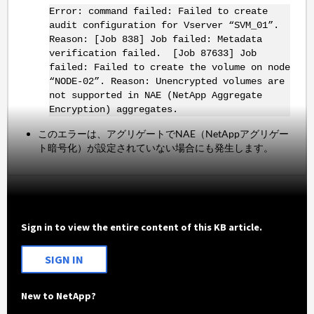
Error: command failed: Failed to create
audit configuration for Vserver “SVM_01”.
Reason: [Job 838] Job failed: Metadata
verification failed. [Job 87633] Job
failed: Failed to create the volume on node
“NODE-02”. Reason: Unencrypted volumes are
not supported in NAE (NetApp Aggregate
Encryption) aggregates.
このエラーは、アグリゲートでNAE（NetAppアグリゲー
ト暗号化）が設定されていない場合にも発生します。
Sign in to view the entire content of this KB article.
SIGN IN
New to NetApp?