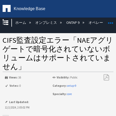
Knowledge Base
グローバル階層を展開/折りたたむ
ホーム
オンプレミス
ONTAP 9
オペレーティン
CIFS監査設定エラー「NAEアグリ
ゲートで暗号化されていないボ
リュームはサポートされていま
せん」
Views:
16
Visibility:
Public
PDF
Votes:
0
Category:
ontap-9
と
Specialty:
core
し
て
Last Updated:
保
12/2/2024, 2:05:02 PM
存