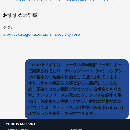
おすすめの記事
タグ
product-categories:ontap-9
specialty:core
このWebサイトはニューラル機械翻訳ツールによっ
て翻訳されており、ナレッジベース（KB）コンテン
ツの基本的な理解を目的として提供されています。
オリジナルの英語を文字どおりに翻訳しているた
め、正確ではない翻訳が含まれている場合がありま
す。ナレッジベースの元のコンテンツを確認する場
合は、英語版をご利用ください。翻訳の問題や誤訳
については、アーティクルの最後にある[Feedback]
オプションを使用して報告できます。
MORE IN SUPPORT
Contact Support
Training