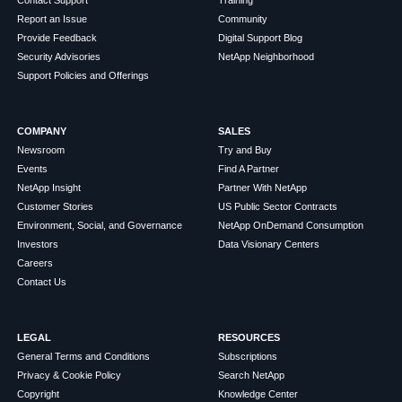
Report an Issue
Community
Provide Feedback
Digital Support Blog
Security Advisories
NetApp Neighborhood
Support Policies and Offerings
COMPANY
SALES
Newsroom
Try and Buy
Events
Find A Partner
NetApp Insight
Partner With NetApp
Customer Stories
US Public Sector Contracts
Environment, Social, and Governance
NetApp OnDemand Consumption
Investors
Data Visionary Centers
Careers
Contact Us
LEGAL
RESOURCES
General Terms and Conditions
Subscriptions
Privacy & Cookie Policy
Search NetApp
Copyright
Knowledge Center