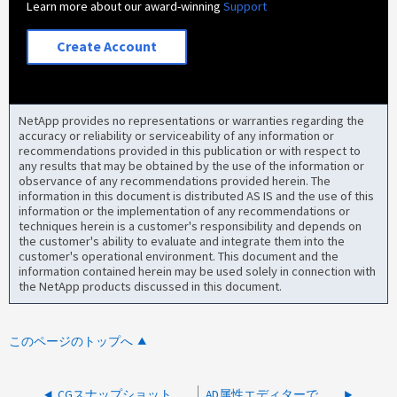
Learn more about our award-winning
Support
Create Account
NetApp provides no representations or warranties regarding the
accuracy or reliability or serviceability of any information or
recommendations provided in this publication or with respect to
any results that may be obtained by the use of the information or
observance of any recommendations provided herein. The
information in this document is distributed AS IS and the use of this
information or the implementation of any recommendations or
techniques herein is a customer's responsibility and depends on
the customer's ability to evaluate and integrate them into the
customer's operational environment. This document and the
information contained herein may be used solely in connection with
the NetApp products discussed in this document.
このページのトップへ
CGスナップショットの作成が「別のリクエストが処理中です」で失敗しました
AD属性エディターでmsDS-SupportedEncryptionTypesを変更した後のCIFS Kerberos停止