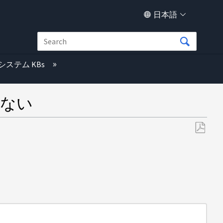
日本語
システム KBs
きない
PDF
と
し
て
保
存