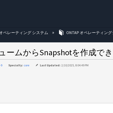
む
オペレーティング システム
ONTAP オペレーティング
ームからSnapshotを作成で
-9
Specialty:
core
Last Updated:
2/10/2025, 8:04:49 PM