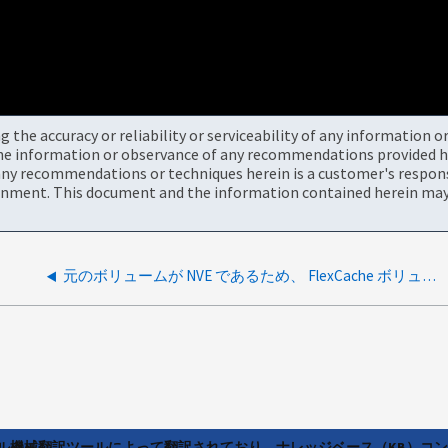
the accuracy or reliability or serviceability of any information 
the information or observance of any recommendations provided he
ny recommendations or techniques herein is a customer's responsi
onment. This document and the information contained herein may 
元のボリュームが NVE であるため、 FlexCache ボリュームを作成できません
ラル機械翻訳ツールによって翻訳されており、ナレッジベース（KB）コ