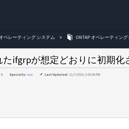
む
オペレーティング システム
ONTAP オペレーティング
たifgrpが想定どおりに初期化
-9
Specialty:
nas
Last Updated:
11/7/2024, 2:05:06 PM