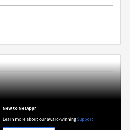
New to NetApp?
Learn more about our award-winning
Support