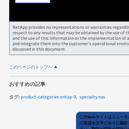
NetApp provides no representations or warranties regarding 
respect to any results that may be obtained by the use of 
and the use of this information or the implementation of a
and integrate them into the customer's operational envir
discussed in this document.
このページのトップへ
おすすめの記事
タグ
product-categories:ontap-9
specialty:nas
このWebサイトはニュー
の英語を文字どおりに翻訳
さい。翻訳の問題や誤訳につ