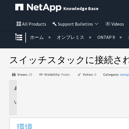
Knowledge Base
All Products
Support Bulletins
Videos
グローバル階層を展開/折りたた
ホーム
オンプレミス
ONTAP 9
スイッチスタックに接続され
Views:
23
Visibility:
Public
Votes:
0
Category:
ontap
環
境
問
題
環境