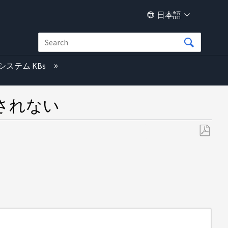
日本語
システム KBs
されない
PDF
と
し
て
保
存