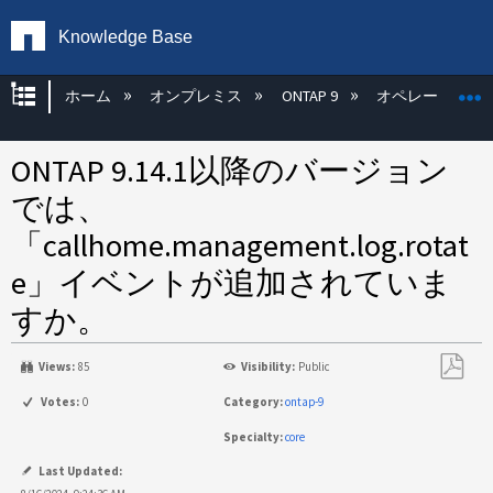
Knowledge Base
グローバル階層を展開/折りたたむ
ホーム
オンプレミス
ONTAP 9
オペレーティン
ONTAP 9.14.1以降のバージョン
では、
「callhome.management.log.rotat
e」イベントが追加されていま
すか。
Views:
85
Visibility:
Public
PDF
Votes:
0
Category:
ontap-9
と
Specialty:
core
し
て
Last Updated: