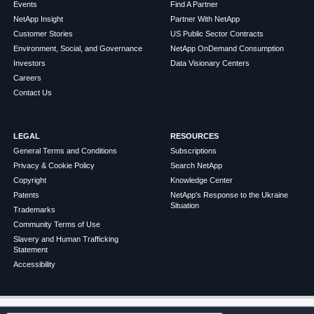
Events
Find A Partner
NetApp Insight
Partner With NetApp
Customer Stories
US Public Sector Contracts
Environment, Social, and Governance
NetApp OnDemand Consumption
Investors
Data Visionary Centers
Careers
Contact Us
LEGAL
RESOURCES
General Terms and Conditions
Subscriptions
Privacy & Cookie Policy
Search NetApp
Copyright
Knowledge Center
Patents
NetApp's Response to the Ukraine
Situation
Trademarks
Community Terms of Use
Slavery and Human Trafficking
Statement
Accessibility