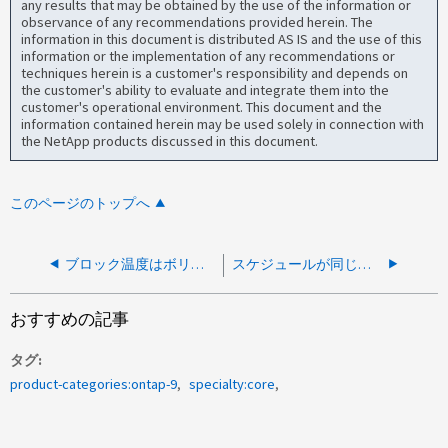
any results that may be obtained by the use of the information or
observance of any recommendations provided herein. The
information in this document is distributed AS IS and the use of this
information or the implementation of any recommendations or
techniques herein is a customer's responsibility and depends on
the customer's ability to evaluate and integrate them into the
customer's operational environment. This document and the
information contained herein may be used solely in connection with
the NetApp products discussed in this document.
このページのトップへ
ブロック温度はボリュームの移動後も維持されますか？
スケジュールが同じ場合、SnapCenterとONTAPのSnapshotの競合は想定されますか？
おすすめの記事
タグ
product-categories:ontap-9
specialty:core