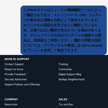
このWebサイトはニューラル機械翻訳ツールによっ
て翻訳されており、ナレッジベース（KB）コンテン
ツの基本的な理解を目的として提供されています。
オリジナルの英語を文字どおりに翻訳しているた
め、正確ではない翻訳が含まれている場合がありま
す。ナレッジベースの元のコンテンツを確認する場
合は、英語版をご利用ください。翻訳の問題や誤訳
については、アーティクルの最後にある[Feedback]
オプションを使用して報告できます。
MORE IN SUPPORT
Contact Support
Training
Report an Issue
Community
Provide Feedback
Digital Support Blog
Security Advisories
NetApp Neighborhood
Support Policies and Offerings
COMPANY
SALES
Newsroom
Try and Buy