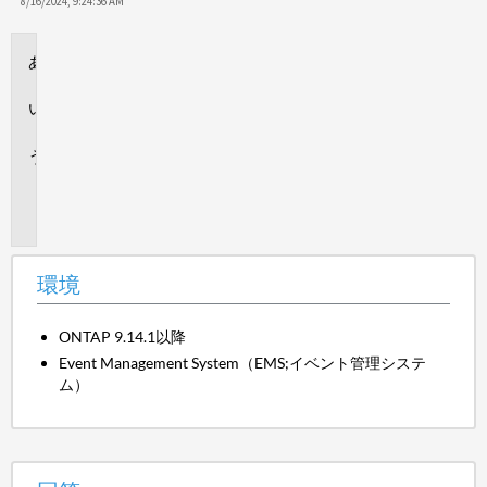
保
8/16/2024, 9:24:36 AM
存
環
境
回
答
追
加
情
報
環境
ONTAP 9.14.1以降
Event Management System（EMS;イベント管理システ
ム）