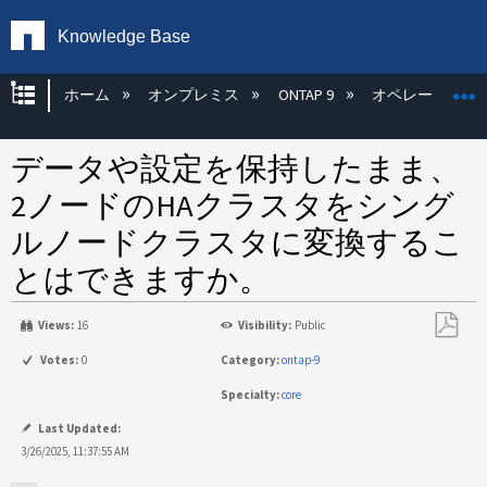
Knowledge Base
グローバル階層を展開/折りたたむ
ホーム
オンプレミス
ONTAP 9
オペレーティン
データや設定を保持したまま、
2ノードのHAクラスタをシング
ルノードクラスタに変換するこ
とはできますか。
Views:
16
Visibility:
Public
PDF
Votes:
0
Category:
ontap-9
と
Specialty:
core
し
て
Last Updated:
保
3/26/2025, 11:37:55 AM
存