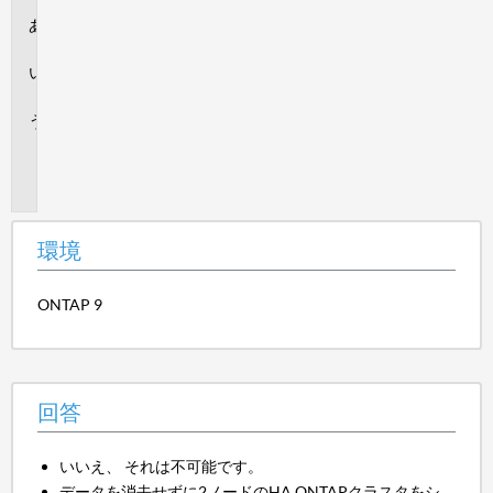
環
境
回
答
追
加
情
報
環境
ONTAP 9
回答
いいえ、 それは不可能です。
データを消去せずに2ノードのHA ONTAPクラスタをシ