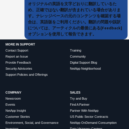
オリジナルの英語を文字どおりに翻訳しているた
め、正確ではない翻訳が含まれている場合がありま
す。ナレッジベースの元のコンテンツを確認する場
合は、英語版をご利用ください。翻訳の問題や誤訳
については、アーティクルの最後にある[Feedback]
オプションを使用して報告できます。
MORE IN SUPPORT
Contact Support
Training
Report an Issue
Community
Provide Feedback
Digital Support Blog
Security Advisories
NetApp Neighborhood
Support Policies and Offerings
COMPANY
SALES
Newsroom
Try and Buy
Events
Find A Partner
NetApp Insight
Partner With NetApp
Customer Stories
US Public Sector Contracts
Environment, Social, and Governance
NetApp OnDemand Consumption
Investors
Data Visionary Centers