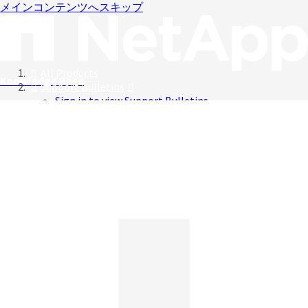
メインコンテンツへスキップ
All Products
Knowledge Base
Support Bulletins
Sign in to view Support Bulletins
Videos
日本語
日本語
English
中文（简体）