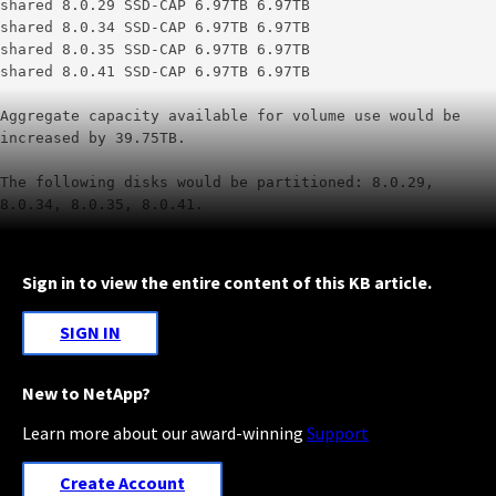
shared 8.0.29 SSD-CAP 6.97TB 6.97TB
shared 8.0.34 SSD-CAP 6.97TB 6.97TB
shared 8.0.35 SSD-CAP 6.97TB 6.97TB
shared 8.0.41 SSD-CAP 6.97TB 6.97TB
Aggregate capacity available for volume use would be
increased by 39.75TB.
The following disks would be partitioned: 8.0.29,
8.0.34, 8.0.35, 8.0.41.
Sign in to view the entire content of this KB article.
SIGN IN
New to NetApp?
Learn more about our award-winning
Support
Create Account