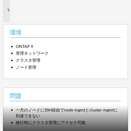
境
問
題
環境
ONTAP 9
管理ネットワーク
クラスタ管理
ノード管理
問題
一方のノードにSSH経由でnode-mgmtとcluster-mgmtに
到達できない
移行時にクラスタ管理にアクセス可能