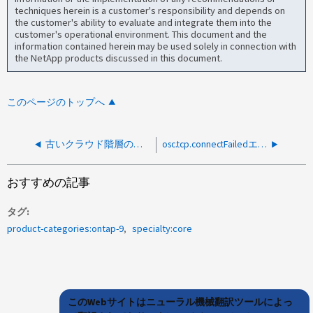
techniques herein is a customer's responsibility and depends on
the customer's ability to evaluate and integrate them into the
customer's operational environment. This document and the
information contained herein may be used solely in connection with
the NetApp products discussed in this document.
このページのトップへ
古いクラウド階層のレコードが原因でobjstor.host.unresolvableエラーが発生しました
osc.tcp.connectFailedエラー
おすすめの記事
タグ
product-categories:ontap-9
specialty:core
このWebサイトはニューラル機械翻訳ツールによっ