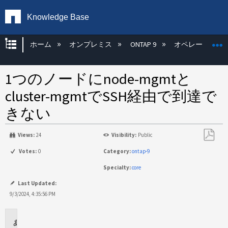
Knowledge Base
グローバル階層を展開/折りたたむ
ホーム
オンプレミス
ONTAP 9
オペレーティン
1つのノードにnode-mgmtと
cluster-mgmtでSSH経由で到達で
きない
Views:
24
Visibility:
Public
PDF
Votes:
0
Category:
ontap-9
と
Specialty:
core
し
て
Last Updated:
保
9/3/2024, 4:35:56 PM
存
環