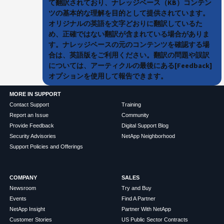
て翻訳されており、ナレッジベース（KB）コンテン
ツの基本的な理解を目的として提供されています。
オリジナルの英語を文字どおりに翻訳しているた
め、正確ではない翻訳が含まれている場合がありま
す。ナレッジベースの元のコンテンツを確認する場
合は、英語版をご利用ください。翻訳の問題や誤訳
については、アーティクルの最後にある[Feedback]
オプションを使用して報告できます。
MORE IN SUPPORT
Contact Support
Training
Report an Issue
Community
Provide Feedback
Digital Support Blog
Security Advisories
NetApp Neighborhood
Support Policies and Offerings
COMPANY
SALES
Newsroom
Try and Buy
Events
Find A Partner
NetApp Insight
Partner With NetApp
Customer Stories
US Public Sector Contracts