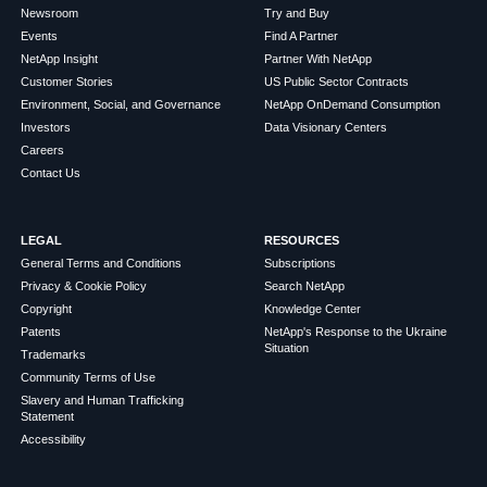
Newsroom
Try and Buy
Events
Find A Partner
NetApp Insight
Partner With NetApp
Customer Stories
US Public Sector Contracts
Environment, Social, and Governance
NetApp OnDemand Consumption
Investors
Data Visionary Centers
Careers
Contact Us
LEGAL
RESOURCES
General Terms and Conditions
Subscriptions
Privacy & Cookie Policy
Search NetApp
Copyright
Knowledge Center
Patents
NetApp's Response to the Ukraine
Situation
Trademarks
Community Terms of Use
Slavery and Human Trafficking
Statement
Accessibility