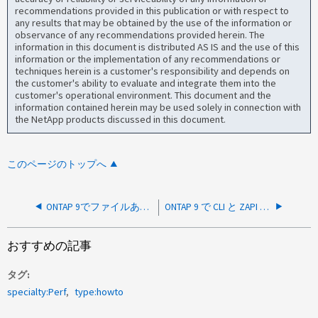
recommendations provided in this publication or with respect to
any results that may be obtained by the use of the information or
observance of any recommendations provided herein. The
information in this document is distributed AS IS and the use of this
information or the implementation of any recommendations or
techniques herein is a customer's responsibility and depends on
the customer's ability to evaluate and integrate them into the
customer's operational environment. This document and the
information contained herein may be used solely in connection with
the NetApp products discussed in this document.
このページのトップへ
ONTAP 9でファイルあたりのスループットと処理数/秒を表示する方法
ONTAP 9 で CLI と ZAPI のパフォーマンスデータにアクセスして表示する方法
おすすめの記事
タグ
specialty:Perf
type:howto