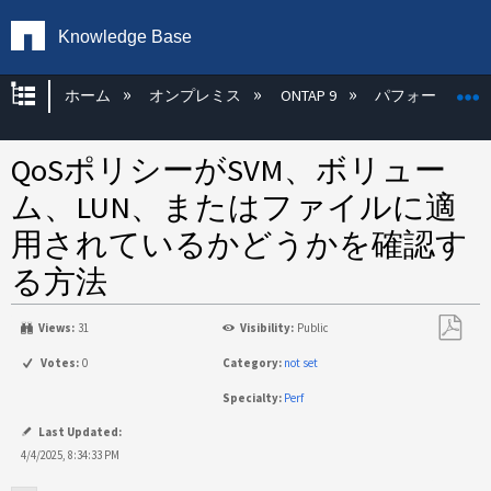
Knowledge Base
グローバル階層を展開/折りたたむ
ホーム
オンプレミス
ONTAP 9
パフォーマンス
QoSポリシーがSVM、ボリュー
ム、LUN、またはファイルに適
用されているかどうかを確認す
る方法
Views:
31
Visibility:
Public
PDF
Votes:
0
Category:
not set
と
Specialty:
Perf
し
て
Last Updated:
保
4/4/2025, 8:34:33 PM
存