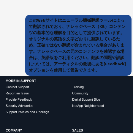
このWebサイトはニューラル機械翻訳ツールによっ
て翻訳されており、ナレッジベース（KB）コンテン
ツの基本的な理解を目的として提供されています。
オリジナルの英語を文字どおりに翻訳しているた
め、正確ではない翻訳が含まれている場合がありま
す。ナレッジベースの元のコンテンツを確認する場
合は、英語版をご利用ください。翻訳の問題や誤訳
については、アーティクルの最後にある[Feedback]
オプションを使用して報告できます。
MORE IN SUPPORT
Contact Support
Training
Report an Issue
Community
Provide Feedback
Digital Support Blog
Security Advisories
NetApp Neighborhood
Support Policies and Offerings
COMPANY
SALES