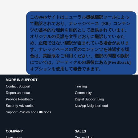
このWebサイトはニューラル機械翻訳ツールによっ
て翻訳されており、ナレッジベース（KB）コンテン
ツの基本的な理解を目的として提供されています。
オリジナルの英語を文字どおりに翻訳しているた
め、正確ではない翻訳が含まれている場合がありま
す。ナレッジベースの元のコンテンツを確認する場
合は、英語版をご利用ください。翻訳の問題や誤訳
については、アーティクルの最後にある[Feedback]
オプションを使用して報告できます。
MORE IN SUPPORT
Contact Support
Training
Report an Issue
Community
Provide Feedback
Digital Support Blog
Security Advisories
NetApp Neighborhood
Support Policies and Offerings
COMPANY
SALES
Newsroom
Try and Buy