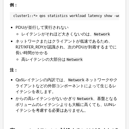
例：
cluster1::*> qos statistics workload latency show -worklo
PDUが並行して実行されない
レイテンシがそれほど大きくないのは、
Network
ネットワークまたはクライアントが低速であるため、
R2T/XFER_RDYが認識され、次のPDUが到着するまでに
長い時間がかかる
高レイテンシの大部分は
Network
注：
QoSレイテンシの内訳では、
ネットワークやク
Network
ライアントなどの外部コンポーネントによって生じるレ
イテンシを表します。
からの高レイテンシがないかぎり
、基盤となる
Network
ボリュームのレイテンシよりも大幅に高くても、LUNレ
イテンシを考慮する必要はありません。