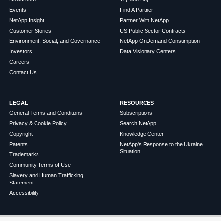
Events
Find A Partner
NetApp Insight
Partner With NetApp
Customer Stories
US Public Sector Contracts
Environment, Social, and Governance
NetApp OnDemand Consumption
Investors
Data Visionary Centers
Careers
Contact Us
LEGAL
RESOURCES
General Terms and Conditions
Subscriptions
Privacy & Cookie Policy
Search NetApp
Copyright
Knowledge Center
Patents
NetApp's Response to the Ukraine
Situation
Trademarks
Community Terms of Use
Slavery and Human Trafficking
Statement
Accessibility