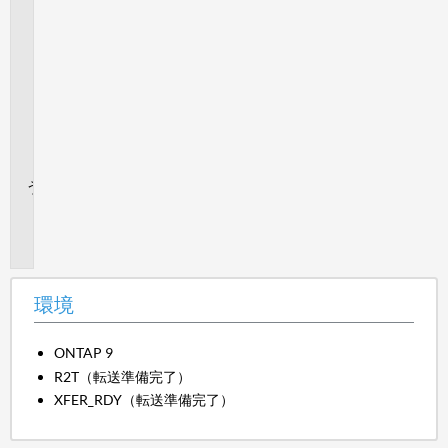
う
す
れ
ば
よ
い
で
す
か？
追
加
情
報
環境
ONTAP 9
R2T（転送準備完了）
XFER_RDY（転送準備完了）