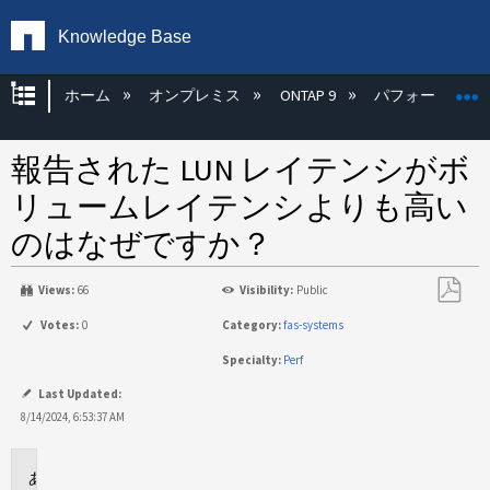
Knowledge Base
グローバル階層を展開/折りたたむ
ホーム
オンプレミス
ONTAP 9
パフォーマンス
報告された LUN レイテンシがボ
リュームレイテンシよりも高い
のはなぜですか？
Views:
66
Visibility:
Public
PDF
Votes:
0
Category:
fas-systems
と
Specialty:
Perf
し
て
Last Updated:
保
8/14/2024, 6:53:37 AM
存
環