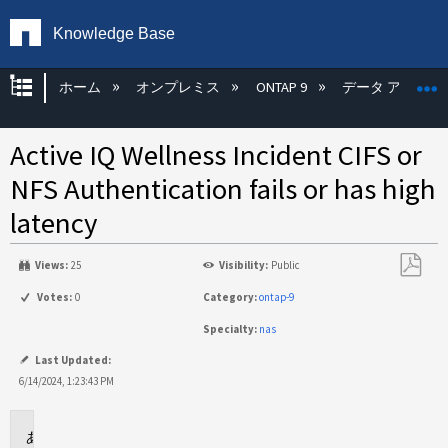
Knowledge Base
グローバル階層を展開/折りたたむ
ホーム
オンプレミス
ONTAP 9
データ アクセス
Active IQ Wellness Incident CIFS or
NFS Authentication fails or has high
latency
Views:
25
Visibility:
Public
PDF
Votes:
0
Category:
ontap-9
と
Specialty:
nas
し
て
Last Updated:
保
6/14/2024, 1:23:43 PM
存
環