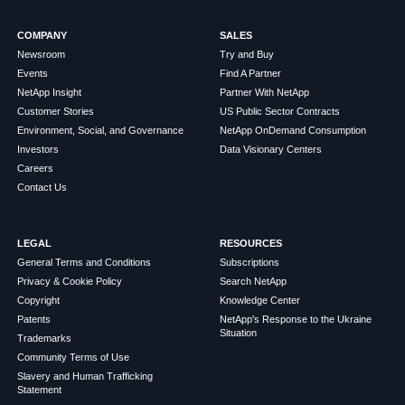
COMPANY
SALES
Newsroom
Try and Buy
Events
Find A Partner
NetApp Insight
Partner With NetApp
Customer Stories
US Public Sector Contracts
Environment, Social, and Governance
NetApp OnDemand Consumption
Investors
Data Visionary Centers
Careers
Contact Us
LEGAL
RESOURCES
General Terms and Conditions
Subscriptions
Privacy & Cookie Policy
Search NetApp
Copyright
Knowledge Center
Patents
NetApp's Response to the Ukraine
Situation
Trademarks
Community Terms of Use
Slavery and Human Trafficking
Statement