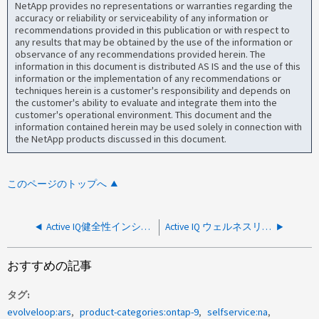
NetApp provides no representations or warranties regarding the
accuracy or reliability or serviceability of any information or
recommendations provided in this publication or with respect to
any results that may be obtained by the use of the information or
observance of any recommendations provided herein. The
information in this document is distributed AS IS and the use of this
information or the implementation of any recommendations or
techniques herein is a customer's responsibility and depends on
the customer's ability to evaluate and integrate them into the
customer's operational environment. This document and the
information contained herein may be used solely in connection with
the NetApp products discussed in this document.
このページのトップへ
Active IQ健全性インシデント：SECDの応答がないためにCIFS認証またはNFS認証が失敗する
Active IQ ウェルネスリスク：KDC は暗号化タイプ (KRB5KDC ERR ETYPE NOSUPP) イベントをサポートしていません
おすすめの記事
タグ
evolveloop:ars
product-categories:ontap-9
selfservice:na