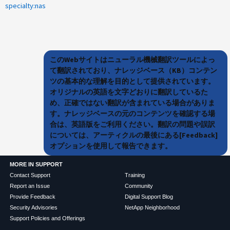
specialty:nas
このWebサイトはニューラル機械翻訳ツールによっ
て翻訳されており、ナレッジベース（KB）コンテン
ツの基本的な理解を目的として提供されています。
オリジナルの英語を文字どおりに翻訳しているた
め、正確ではない翻訳が含まれている場合がありま
す。ナレッジベースの元のコンテンツを確認する場
合は、英語版をご利用ください。翻訳の問題や誤訳
については、アーティクルの最後にある[Feedback]
オプションを使用して報告できます。
MORE IN SUPPORT
Contact Support
Training
Report an Issue
Community
Provide Feedback
Digital Support Blog
Security Advisories
NetApp Neighborhood
Support Policies and Offerings