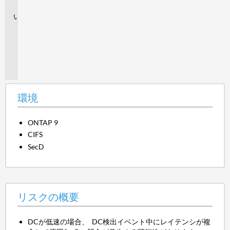
境
リ
ス
ク
の
概
要
環境
ONTAP 9
CIFS
SecD
リスクの概要
DCが低速の場合、 DC検出イベント中にレイテンシが複