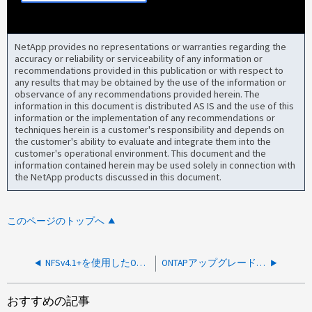
NetApp provides no representations or warranties regarding the
accuracy or reliability or serviceability of any information or
recommendations provided in this publication or with respect to
any results that may be obtained by the use of the information or
observance of any recommendations provided herein. The
information in this document is distributed AS IS and the use of this
information or the implementation of any recommendations or
techniques herein is a customer's responsibility and depends on
the customer's ability to evaluate and integrate them into the
customer's operational environment. This document and the
information contained herein may be used solely in connection with
the NetApp products discussed in this document.
このページのトップへ
NFSv4.1+を使用したONTAPのマウントが9.14.1P7に更新されたあとにハングする
ONTAPアップグレード後、いくつかのS3書き込み操作が失敗し続けます
おすすめの記事