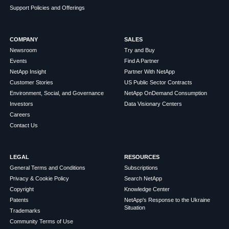
Support Policies and Offerings
COMPANY
SALES
Newsroom
Try and Buy
Events
Find A Partner
NetApp Insight
Partner With NetApp
Customer Stories
US Public Sector Contracts
Environment, Social, and Governance
NetApp OnDemand Consumption
Investors
Data Visionary Centers
Careers
Contact Us
LEGAL
RESOURCES
General Terms and Conditions
Subscriptions
Privacy & Cookie Policy
Search NetApp
Copyright
Knowledge Center
Patents
NetApp's Response to the Ukraine
Situation
Trademarks
Community Terms of Use