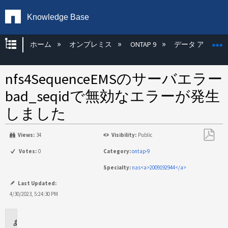
Knowledge Base
グローバル階層を展開/折りたたむ
ホーム
オンプレミス
ONTAP 9
データ アクセス
nfs4SequenceEMSのサーバエラー
bad_seqidで無効なエラーが発生
しました
Views:
34
Visibility:
Public
PDF
Votes:
0
Category:
ontap-9
と
Specialty:
nas<a>2009192944</a>
し
て
Last Updated:
保
4/30/2023, 5:24:30 PM
存
環