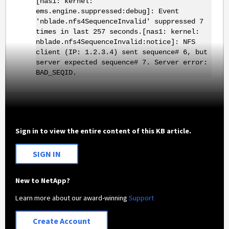
[nas1: kernel:
ems.engine.suppressed:debug]: Event
'nblade.nfs4SequenceInvalid' suppressed 7
times in last 257 seconds.[nas1: kernel:
nblade.nfs4SequenceInvalid:notice]: NFS
client (IP: 1.2.3.4) sent sequence# 6, but
server expected sequence# 7. Server error:
BAD_SEQID.
Sign in to view the entire content of this KB article.
SIGN IN
New to NetApp?
Learn more about our award-winning
Support
Create Account