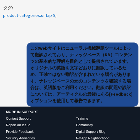
タグ
product-categories:ontap-9
このWebサイトはニューラル機械翻訳ツールによっ
て翻訳されており、ナレッジベース（KB）コンテン
ツの基本的な理解を目的として提供されています。
オリジナルの英語を文字どおりに翻訳しているた
め、正確ではない翻訳が含まれている場合がありま
す。ナレッジベースの元のコンテンツを確認する場
合は、英語版をご利用ください。翻訳の問題や誤訳
については、アーティクルの最後にある[Feedback]
オプションを使用して報告できます。
MORE IN SUPPORT
Contact Support
Training
Report an Issue
Community
Provide Feedback
Digital Support Blog
Security Advisories
NetApp Neighborhood