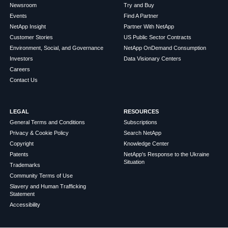
Newsroom
Try and Buy
Events
Find A Partner
NetApp Insight
Partner With NetApp
Customer Stories
US Public Sector Contracts
Environment, Social, and Governance
NetApp OnDemand Consumption
Investors
Data Visionary Centers
Careers
Contact Us
LEGAL
RESOURCES
General Terms and Conditions
Subscriptions
Privacy & Cookie Policy
Search NetApp
Copyright
Knowledge Center
Patents
NetApp's Response to the Ukraine
Situation
Trademarks
Community Terms of Use
Slavery and Human Trafficking
Statement
Accessibility