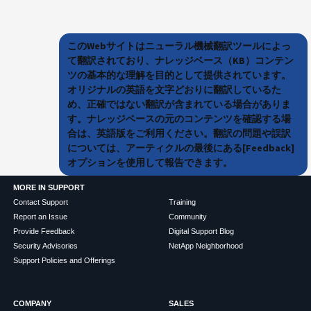
このWebサイトはニューラル機械翻訳ツールによっ
て翻訳されており、ナレッジベース（KB）コンテン
ツの基本的な理解を目的として提供されています。
オリジナルの英語を文字どおりに翻訳しているた
め、正確ではない翻訳が含まれている場合がありま
す。ナレッジベースの元のコンテンツを確認する場
合は、英語版をご利用ください。翻訳の問題や誤訳
については、アーティクルの最後にある[Feedback]
オプションを使用して報告できます。
MORE IN SUPPORT
Contact Support
Training
Report an Issue
Community
Provide Feedback
Digital Support Blog
Security Advisories
NetApp Neighborhood
Support Policies and Offerings
COMPANY
SALES