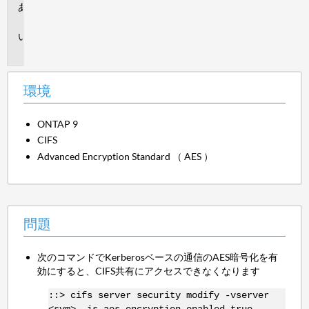
環
境
問
題
環境
ONTAP 9
CIFS
Advanced Encryption Standard （ AES ）
問題
次のコマンドでKerberosベースの通信のAES暗号化を有
効にすると、CIFS共有にアクセスできなくなります
::> cifs server security modify -vserver
<svm> -is-aes-encryption-enabled true