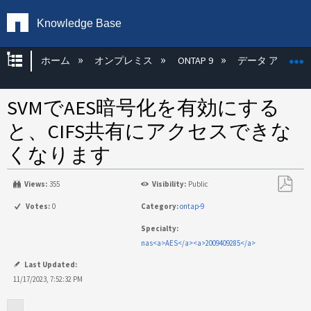
Knowledge Base
グローバル階層を展開/折りたたむ
ホーム
オンプレミス
ONTAP 9
データ アクセス
SVMでAES暗号化を有効にする
と、CIFS共有にアクセスできな
くなります
Views:
355
Visibility:
Public
PDF
Votes:
0
Category:
ontap-9
と
Specialty:
し
nas<a>AES</a><a>2009409285</a>
て
保
Last Updated:
存
11/17/2023, 7:52:32 PM