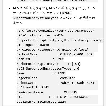
AES-256暗号化タイプとAES-128暗号化タイプは、CIFS
サーバのコンピュータアカウント
msDS-
プロパティには反映され
SupportedEncryptionTypes
ません
PS C:\Users\Administrator> Get-ADComputer
cifs01 -Properties msDS-
SupportedEncryptionTypes,KerberosEncryptionType
DistinguishedName :
CN=CIFS,OU=NetAppSVM,DC=ntapp,DC=local
DNSHostName : CIFS01.NTAPP.LOCAL
Enabled : True
KerberosEncryptionType : {RC4}
msDS-SupportedEncryptionTypes : 6
Name : CIFS01
ObjectClass : computer
ObjectGUID : 76b04d1c-90da-4a64-
be61-eeffd8ee83d3
SamAccountName : CIFS01$
SID : S-1-5-21-3246256033-
3924162847-1802636329-1224