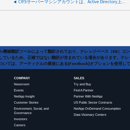
CIFSサーバーマシンアカウントは、Active Directory上で委任信頼を必要としますか？
ラル機械翻訳ツールによって翻訳されており、ナレッジベース（KB）コ
しているため、正確ではない翻訳が含まれている場合があります。ナレ
いては、アーティクルの最後にある[Feedback]オプションを使用し
COMPANY
SALES
Newsroom
Try and Buy
Events
Find A Partner
NetApp Insight
Partner With NetApp
Customer Stories
US Public Sector Contracts
Environment, Social, and
NetApp OnDemand Consumption
Governance
Data Visionary Centers
Investors
Careers