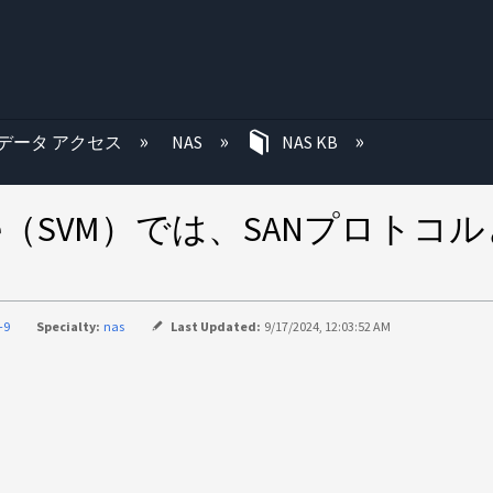
む
データ アクセス
NAS
NAS KB
al Machine（SVM）では、SAN
-9
Specialty:
nas
Last Updated:
9/17/2024, 12:03:52 AM