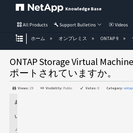
Knowledge Base
All Products
Support Bulletins
Videos
グローバル階層を展開/折りたた
ホーム
オンプレミス
ONTAP 9
ONTAP Storage Virtu
ポートされていますか。
Views:
29
Visibility:
Public
Votes:
0
Category:
ontap
環
境
回
答
追