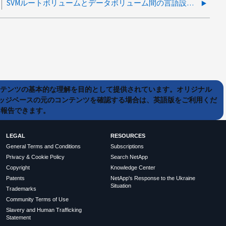
SVMルートボリュームとデータボリューム間の言語設定の違いは、ONTAPにおけるデータアクセスに影響しますか？
ンテンツの基本的な理解を目的として提供されています。オリジナル
ッジベースの元のコンテンツを確認する場合は、英語版をご利用くだ
て報告できます。
LEGAL
RESOURCES
General Terms and Conditions
Subscriptions
Privacy & Cookie Policy
Search NetApp
Copyright
Knowledge Center
Patents
NetApp's Response to the Ukraine
Situation
Trademarks
Community Terms of Use
Slavery and Human Trafficking
Statement