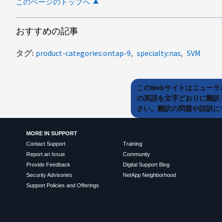
このページのトップへ
おすすめの記事
タグ
product-categories:ontap-9
specialty:nas
SVM
このWebサイトはニュー
の英語を文字どおりに翻訳
さい。翻訳の問題や誤訳につ
MORE IN SUPPORT
Contact Support
Training
Report an Issue
Community
Provide Feedback
Digital Support Blog
Security Advisories
NetApp Neighborhood
Support Policies and Offerings