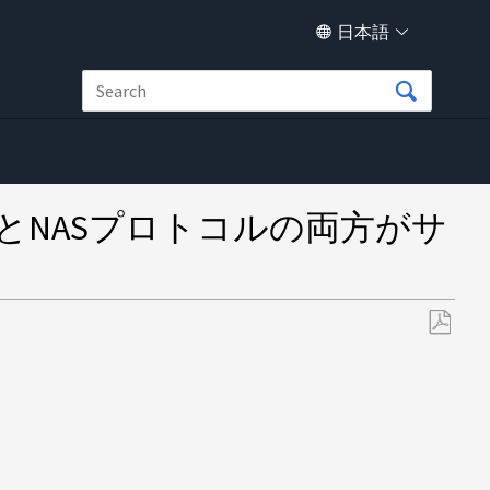
日本語
プロトコルとNASプロトコルの両方がサ
PDF
と
し
て
保
存