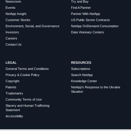
Newsroom
Try and Buy
Events
Find A Partner
NetApp Insight
Partner With NetApp
Customer Stories
US Public Sector Contracts
Environment, Social, and Governance
NetApp OnDemand Consumption
Investors
Data Visionary Centers
Careers
Contact Us
LEGAL
RESOURCES
General Terms and Conditions
Subscriptions
Privacy & Cookie Policy
Search NetApp
Copyright
Knowledge Center
Patents
NetApp's Response to the Ukraine
Situation
Trademarks
Community Terms of Use
Slavery and Human Trafficking
Statement
Accessibility