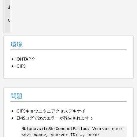
環
境
問
題
環境
ONTAP 9
CIFS
問題
CIFSキョウユウニアクセスデキナイ
EMSログで次のエラーが報告されます：
Nblade.cifsShrConnectFailed: Vserver name:
<svm name>, Vserver ID: #, error