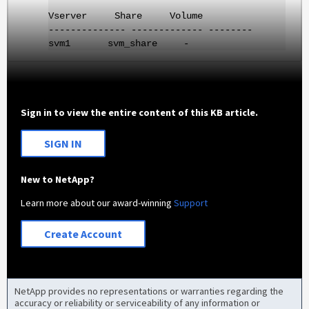
Vserver Share Volume
-------------- ------------- --------
svm1 svm_share -
Sign in to view the entire content of this KB article.
SIGN IN
New to NetApp?
Learn more about our award-winning
Support
Create Account
NetApp provides no representations or warranties regarding the
accuracy or reliability or serviceability of any information or