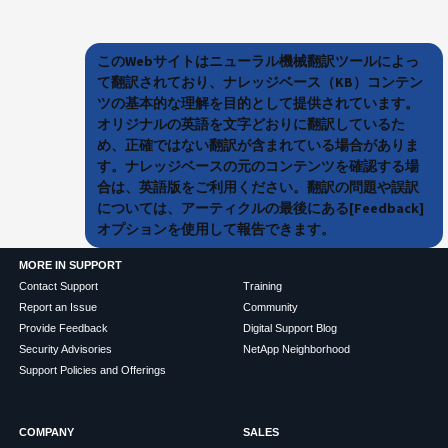
このWebサイトはニューラル機械翻訳ツールによっ
て翻訳されており、ナレッジベース（KB）コンテン
ツの基本的な理解を目的として提供されています。
オリジナルの英語を文字どおりに翻訳しているた
め、正確ではない翻訳が含まれている場合がありま
す。ナレッジベースの元のコンテンツを確認する場
合は、英語版をご利用ください。翻訳の問題や誤訳
については、アーティクルの最後にある[Feedback]
オプションを使用して報告できます。
MORE IN SUPPORT
Contact Support
Training
Report an Issue
Community
Provide Feedback
Digital Support Blog
Security Advisories
NetApp Neighborhood
Support Policies and Offerings
COMPANY
SALES