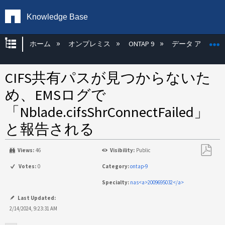
Knowledge Base
グローバル階層を展開/折りたたむ
ホーム
オンプレミス
ONTAP 9
データ アクセス
CIFS共有パスが見つからないた
め、EMSログで
「Nblade.cifsShrConnectFailed」
と報告される
Views:
46
Visibility:
Public
PDF
Votes:
0
Category:
ontap-9
と
Specialty:
nas<a>2009695032</a>
し
て
Last Updated:
保
2/14/2024, 9:23:31 AM
存