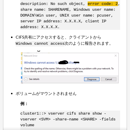
description: No such object,
error code: 2
,
share name: SHARENAME, Windows user name:
DOMAIN\Win user, UNIX user name: pcuser,
server IP address: X.X.X.X, client IP
address: X.X.X.X.
CIFS共有にアクセスすると、クライアントから
次のように報告されます。
Windows cannot access
ボリュームがマウントされません
例：
cluster1::> vserver cifs share show -
vserver <SVM> -share-name <SHARE> -fields
volume