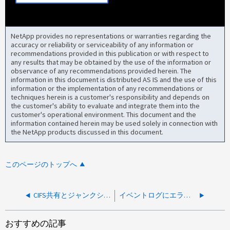
NetApp provides no representations or warranties regarding the
accuracy or reliability or serviceability of any information or
recommendations provided in this publication or with respect to
any results that may be obtained by the use of the information or
observance of any recommendations provided herein. The
information in this document is distributed AS IS and the use of this
information or the implementation of any recommendations or
techniques herein is a customer's responsibility and depends on
the customer's ability to evaluate and integrate them into the
customer's operational environment. This document and the
information contained herein may be used solely in connection with
the NetApp products discussed in this document.
このページのトップへ
CIFS共有とジャンクションパスの両方が大文字で設定されていても、Windowsでは共有名は小文字で表示されますが、ジャンクションパスは大文字で表示されます
イベントログにエラーnetif.linkErrorsが表示される
おすすめの記事