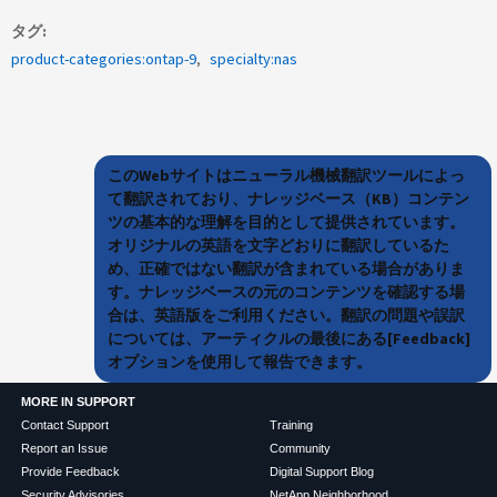
タグ
product-categories:ontap-9
specialty:nas
このWebサイトはニューラル機械翻訳ツールによっ
て翻訳されており、ナレッジベース（KB）コンテン
ツの基本的な理解を目的として提供されています。
オリジナルの英語を文字どおりに翻訳しているた
め、正確ではない翻訳が含まれている場合がありま
す。ナレッジベースの元のコンテンツを確認する場
合は、英語版をご利用ください。翻訳の問題や誤訳
については、アーティクルの最後にある[Feedback]
オプションを使用して報告できます。
MORE IN SUPPORT
Contact Support
Training
Report an Issue
Community
Provide Feedback
Digital Support Blog
Security Advisories
NetApp Neighborhood