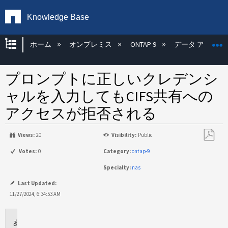
Knowledge Base
グローバル階層を展開/折りたたむ
ホーム
オンプレミス
ONTAP 9
データ アクセス
プロンプトに正しいクレデンシ
ャルを入力してもCIFS共有への
アクセスが拒否される
Views:
20
Visibility:
Public
PDF
Votes:
0
Category:
ontap-9
と
Specialty:
nas
し
て
Last Updated:
保
11/27/2024, 6:34:53 AM
存
環