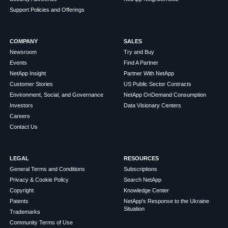
Support Policies and Offerings
COMPANY
SALES
Newsroom
Try and Buy
Events
Find A Partner
NetApp Insight
Partner With NetApp
Customer Stories
US Public Sector Contracts
Environment, Social, and Governance
NetApp OnDemand Consumption
Investors
Data Visionary Centers
Careers
Contact Us
LEGAL
RESOURCES
General Terms and Conditions
Subscriptions
Privacy & Cookie Policy
Search NetApp
Copyright
Knowledge Center
Patents
NetApp's Response to the Ukraine
Situation
Trademarks
Community Terms of Use