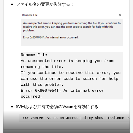
ファイル名の変更が失敗する：
Rename File
An unexpected error is keeping you from
renaming the file.
If you continue to receive this error, you
can use the error code to search for help
with this problem.
Error 0x8007054f: An internal error
occurred.
SVMおよび共有で必須のVscanを有効にする
::> vserver vscan on-access-policy show -instance -vs