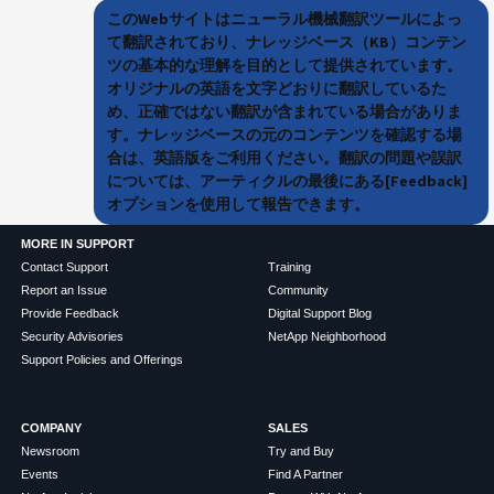
このWebサイトはニューラル機械翻訳ツールによっ
て翻訳されており、ナレッジベース（KB）コンテン
ツの基本的な理解を目的として提供されています。
オリジナルの英語を文字どおりに翻訳しているた
め、正確ではない翻訳が含まれている場合がありま
す。ナレッジベースの元のコンテンツを確認する場
合は、英語版をご利用ください。翻訳の問題や誤訳
については、アーティクルの最後にある[Feedback]
オプションを使用して報告できます。
MORE IN SUPPORT
Contact Support
Training
Report an Issue
Community
Provide Feedback
Digital Support Blog
Security Advisories
NetApp Neighborhood
Support Policies and Offerings
COMPANY
SALES
Newsroom
Try and Buy
Events
Find A Partner