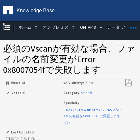
Knowledge Base
グローバル階層を展開/折りたたむ
ホーム
オンプレミス
ONTAP 9
データ アクセス
必須のVscanが有効な場合、ファ
イルの名前変更がError
0x8007054fで失敗します
Views:
61
Visibility:
Public
PDF
Votes:
0
Category:
ontap-9
と
Specialty:
し
nas<a /><a>vscan</a><a>timeout</a>
て
<a>の名前を 0x8007054F に変更します
保
</a>
存
Last Updated:
7/15/2024, 7:23:41 PM