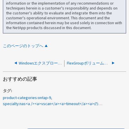
information or the implementation of any recommendations or
techniques herein is a customer's responsibility and depends on
the customer's ability to evaluate and integrate them into the
customer's operational environment. This document and the
information contained herein may be used solely in connection with
the NetApp products discussed in this document.
このページのトップへ
Windowsエクスプローラでファイルを削除した後にファイルが再表示される
FlexGroupボリュームへの書き込み時にファイルのmtimeとctimeタイムスタンプの順序がずれています
おすすめの記事
タグ
product-categories:ontap-9
specialty:nas<a /><a>vscan</a><a>timeout</a><a>の名前を 0x8007054F に変更します</a>