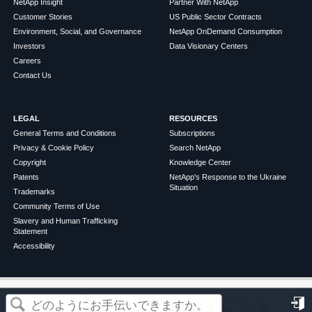
NetApp Insight
Partner With NetApp
Customer Stories
US Public Sector Contracts
Environment, Social, and Governance
NetApp OnDemand Consumption
Investors
Data Visionary Centers
Careers
Contact Us
LEGAL
RESOURCES
General Terms and Conditions
Subscriptions
Privacy & Cookie Policy
Search NetApp
Copyright
Knowledge Center
Patents
NetApp's Response to the Ukraine
Situation
Trademarks
Community Terms of Use
Slavery and Human Trafficking
Statement
Accessibility
この記事は役に立ちましたか？
©
2026
NetApp
English
Terms of Use
Privacy Policy
Cookie Policy
Cookie Settings