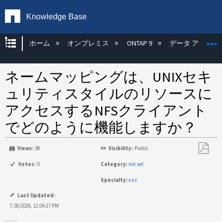
Knowledge Base
グローバル階層を展開/折りたたむ
ホーム
オンプレミス
ONTAP 9
データ アクセス
ネームマッピングは、UNIXセキ
ュリティスタイルのリソースに
アクセスするNFSクライアント
でどのように機能しますか？
Views:
98
Visibility:
Public
PDF
Votes:
0
Category:
not set
と
Specialty:
nas
し
て
Last Updated:
保
7/30/2026, 12:04:27 PM
存