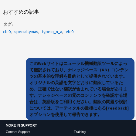
おすすめの記事
タグ
cb:0
specialty:nas
type:q_n_a
vb:0
このWebサイトはニューラル機械翻訳ツールによっ
て翻訳されており、ナレッジベース（KB）コンテン
ツの基本的な理解を目的として提供されています。
オリジナルの英語を文字どおりに翻訳しているた
め、正確ではない翻訳が含まれている場合がありま
す。ナレッジベースの元のコンテンツを確認する場
合は、英語版をご利用ください。翻訳の問題や誤訳
については、アーティクルの最後にある[Feedback]
オプションを使用して報告できます。
MORE IN SUPPORT
Contact Support
Training