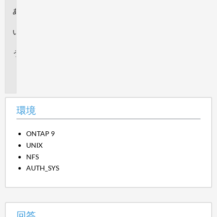
環
境
回
答
追
加
情
報
環境
ONTAP 9
UNIX
NFS
AUTH_SYS
回答