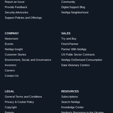
Report an Issue
Community
Provide Feedback
Digital Support Blog
Security Advisories
NetApp Neighborhood
Support Policies and Offerings
COMPANY
SALES
Newsroom
Try and Buy
Events
Find A Partner
NetApp Insight
Partner With NetApp
Customer Stories
US Public Sector Contracts
Environment, Social, and Governance
NetApp OnDemand Consumption
Investors
Data Visionary Centers
Careers
Contact Us
LEGAL
RESOURCES
General Terms and Conditions
Subscriptions
Privacy & Cookie Policy
Search NetApp
Copyright
Knowledge Center
Patents
NetApp's Response to the Ukraine