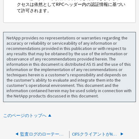
クセスは依然としてRPCヘッダー内の認証情報に基づい
て許可されます。
NetApp provides no representations or warranties regarding the
accuracy or reliability or serviceability of any information or
recommendations provided in this publication or with respect to
any results that may be obtained by the use of the information or
observance of any recommendations provided herein. The
information in this document is distributed AS IS and the use of this
information or the implementation of any recommendations or
techniques herein is a customer's responsibility and depends on
the customer's ability to evaluate and integrate them into the
customer's operational environment. This document and the
information contained herein may be used solely in connection with
the NetApp products discussed in this document.
このページのトップへ
監査ログのローテーションは、ログ（デスティネーション）ボリュームにどのような影響を与えますか？
CIFSクライアントがNTFSセキュリティ形式のリソースにアクセスする場合のネームマッピングの仕組み