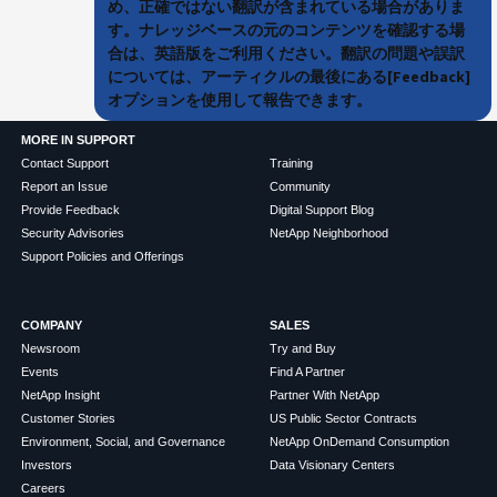
め、正確ではない翻訳が含まれている場合がありま
す。ナレッジベースの元のコンテンツを確認する場
合は、英語版をご利用ください。翻訳の問題や誤訳
については、アーティクルの最後にある[Feedback]
オプションを使用して報告できます。
MORE IN SUPPORT
Contact Support
Training
Report an Issue
Community
Provide Feedback
Digital Support Blog
Security Advisories
NetApp Neighborhood
Support Policies and Offerings
COMPANY
SALES
Newsroom
Try and Buy
Events
Find A Partner
NetApp Insight
Partner With NetApp
Customer Stories
US Public Sector Contracts
Environment, Social, and Governance
NetApp OnDemand Consumption
Investors
Data Visionary Centers
Careers