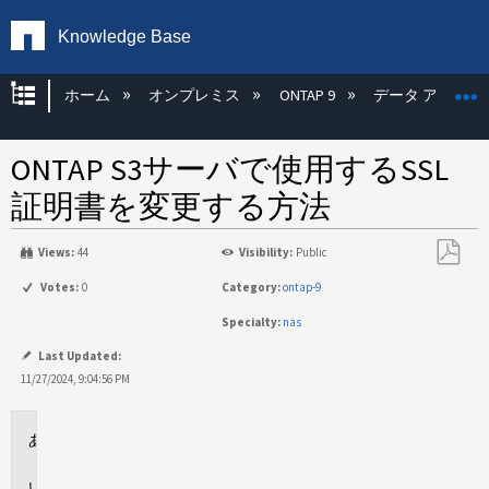
Knowledge Base
グローバル階層を展開/折りたたむ
ホーム
オンプレミス
ONTAP 9
データ アクセス
ONTAP S3サーバで使用するSSL
証明書を変更する方法
Views:
44
Visibility:
Public
PDF
Votes:
0
Category:
ontap-9
と
Specialty:
nas
し
て
Last Updated:
保
11/27/2024, 9:04:56 PM
存
環
境
概