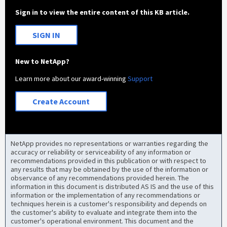
Sign in to view the entire content of this KB article.
SIGN IN
New to NetApp?
Learn more about our award-winning
Support
Create Account
NetApp provides no representations or warranties regarding the
accuracy or reliability or serviceability of any information or
recommendations provided in this publication or with respect to
any results that may be obtained by the use of the information or
observance of any recommendations provided herein. The
information in this document is distributed AS IS and the use of this
information or the implementation of any recommendations or
techniques herein is a customer's responsibility and depends on
the customer's ability to evaluate and integrate them into the
customer's operational environment. This document and the