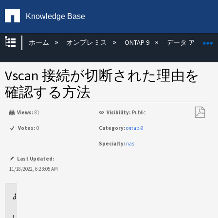
Knowledge Base
グローバル階層を展開/折りたたむ
ホーム
オンプレミス
ONTAP 9
データ アクセス
Vscan 接続が切断された理由を
確認する方法
Views:
81
Visibility:
Public
PDF
Votes:
0
Category:
ontap-9
と
Specialty:
nas
し
て
Last Updated:
保
11/18/2022, 6:23:05 AM
存
環
境
説