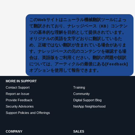
このWebサイトはニューラル機械翻訳ツールによっ
て翻訳されており、ナレッジベース（KB）コンテン
ツの基本的な理解を目的として提供されています。
オリジナルの英語を文字どおりに翻訳しているた
め、正確ではない翻訳が含まれている場合がありま
す。ナレッジベースの元のコンテンツを確認する場
合は、英語版をご利用ください。翻訳の問題や誤訳
については、アーティクルの最後にある[Feedback]
オプションを使用して報告できます。
MORE IN SUPPORT
Contact Support
Training
Report an Issue
Community
Provide Feedback
Digital Support Blog
Security Advisories
NetApp Neighborhood
Support Policies and Offerings
COMPANY
SALES