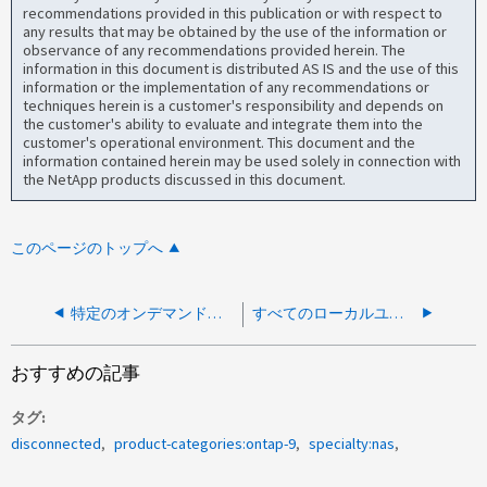
recommendations provided in this publication or with respect to
any results that may be obtained by the use of the information or
observance of any recommendations provided herein. The
information in this document is distributed AS IS and the use of this
information or the implementation of any recommendations or
techniques herein is a customer's responsibility and depends on
the customer's ability to evaluate and integrate them into the
customer's operational environment. This document and the
information contained herein may be used solely in connection with
the NetApp products discussed in this document.
このページのトップへ
特定のオンデマンドスキャンの実行時間を確認する方法
すべてのローカルユーザーのユーザーIDを見つける方法
おすすめの記事
タグ
disconnected
product-categories:ontap-9
specialty:nas