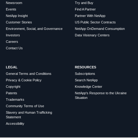
Newsroom
Try and Buy
Events
Find A Partner
NetApp Insight
Partner With NetApp
Customer Stories
US Public Sector Contracts
Environment, Social, and Governance
NetApp OnDemand Consumption
Investors
Data Visionary Centers
Careers
Contact Us
LEGAL
RESOURCES
General Terms and Conditions
Subscriptions
Privacy & Cookie Policy
Search NetApp
Copyright
Knowledge Center
Patents
NetApp's Response to the Ukraine
Situation
Trademarks
Community Terms of Use
Slavery and Human Trafficking
Statement
Accessibility