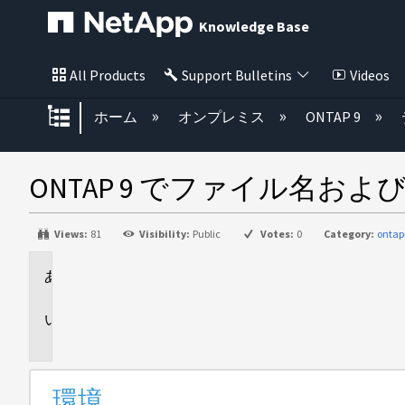
Knowledge Base
All Products
Support Bulletins
Videos
グローバル階層を展開/折りたた
ホーム
オンプレミス
ONTAP 9
ONTAP 9 でファイル名
Views:
81
Visibility:
Public
Votes:
0
Category:
ontap
環
境
概
要
環境