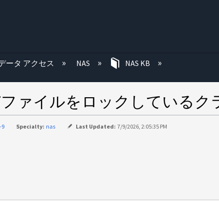
む
データ アクセス
NAS
NAS KB
およびファイルをロックしている
-9
Specialty:
nas
Last Updated:
7/9/2026, 2:05:35 PM