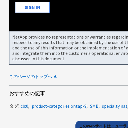
SIGN IN
NetApp provides no representations or warranties regarding 
respect to any results that may be obtained by the use of 
and the use of this information or the implementation of a
and integrate them into the customer's operational envir
discussed in this document.
このページのトップへ
おすすめの記事
タグ
cb:0
product-categories:ontap-9
SMB
specialty:nas
このWebサイトはニュー