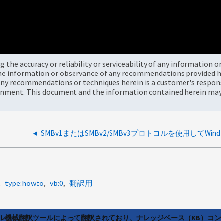
the accuracy or reliability or serviceability of any information 
the information or observance of any recommendations provided he
ny recommendations or techniques herein is a customer's responsi
onment. This document and the information contained herein may 
SMBv1ま
type:howto
vb:0
翻訳用
ラル機械翻訳ツールによって翻訳されており、ナレッジベース（KB）コ