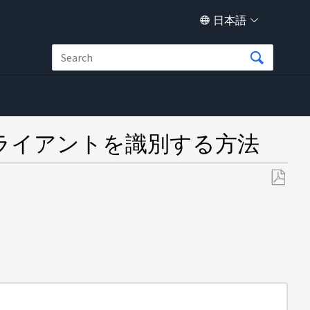
日本語
クライアントを識別する方法
PDF
と
し
て
保
存