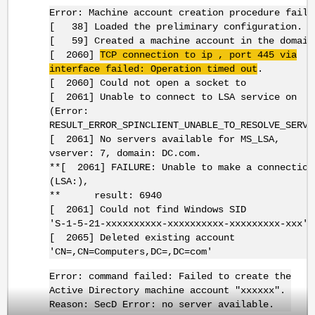
Error: Machine account creation procedure faile
[ 38] Loaded the preliminary configuration.
[ 59] Created a machine account in the domain
[ 2060]
TCP connection to ip , port 445 via
interface failed: Operation timed out
.
[ 2060] Could not open a socket to
[ 2061] Unable to connect to LSA service on
(Error:
RESULT_ERROR_SPINCLIENT_UNABLE_TO_RESOLVE_SERVE
[ 2061] No servers available for MS_LSA,
vserver: 7, domain: DC.com.
**[ 2061] FAILURE: Unable to make a connection
(LSA:),
** result: 6940
[ 2061] Could not find Windows SID
'S-1-5-21-xxxxxxxxxx-xxxxxxxxxx-xxxxxxxxx-xxx'
[ 2065] Deleted existing account
'CN=,CN=Computers,DC=,DC=com'
Error: command failed: Failed to create the
Active Directory machine account "xxxxxx".
Reason: SecD Error: no server available.