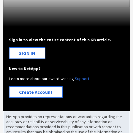
Sign in to view the entire content of this KB article.
SIGN IN
New to NetApp?
Learn more about our award-winning
Support
Create Account
NetApp provides no representations or warranties regarding the
accuracy or reliability or serviceability of any information or
recommendations provided in this publication or with respect to
any results that may be obtained by the use of the information or