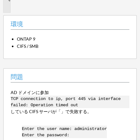
題
環境
ONTAP 9
CIFS / SMB
問題
AD ドメインに参加
TCP connection to ip, port 445 via interface
failed: Operation timed out
している CIFS サーバが「」で失敗する。
Enter the user name: administrator
Enter the password: