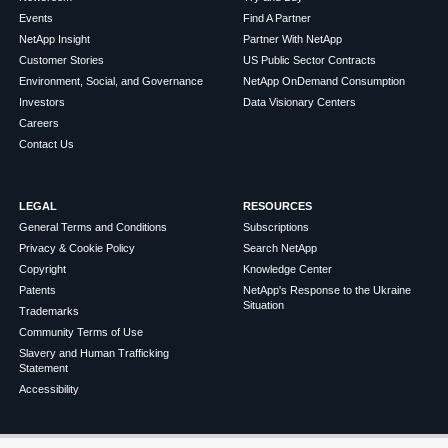
Events
Find A Partner
NetApp Insight
Partner With NetApp
Customer Stories
US Public Sector Contracts
Environment, Social, and Governance
NetApp OnDemand Consumption
Investors
Data Visionary Centers
Careers
Contact Us
LEGAL
RESOURCES
General Terms and Conditions
Subscriptions
Privacy & Cookie Policy
Search NetApp
Copyright
Knowledge Center
Patents
NetApp's Response to the Ukraine
Situation
Trademarks
Community Terms of Use
Slavery and Human Trafficking
Statement
Accessibility