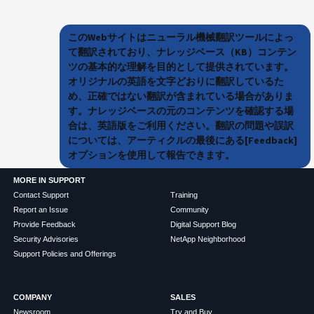
このWebサイトはニューラル機械翻訳ツールによっ
て翻訳されており、ナレッジベース（KB）コンテン
ツの基本的な理解を目的として提供されています。
オリジナルの英語を文字どおりに翻訳しているた
め、正確ではない翻訳が含まれている場合がありま
す。ナレッジベースの元のコンテンツを確認する場
合は、英語版をご利用ください。翻訳の問題や誤訳
については、アーティクルの最後にある[Feedback]
オプションを使用して報告できます。
MORE IN SUPPORT
Contact Support
Training
Report an Issue
Community
Provide Feedback
Digital Support Blog
Security Advisories
NetApp Neighborhood
Support Policies and Offerings
COMPANY
SALES
Newsroom
Try and Buy