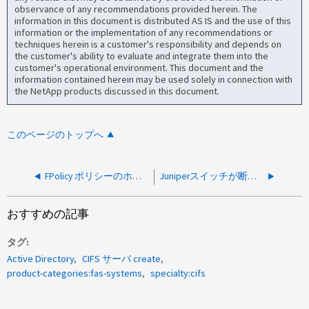
observance of any recommendations provided herein. The
information in this document is distributed AS IS and the use of this
information or the implementation of any recommendations or
techniques herein is a customer's responsibility and depends on
the customer's ability to evaluate and integrate them into the
customer's operational environment. This document and the
information contained herein may be used solely in connection with
the NetApp products discussed in this document.
このページのトップへ
FPolicy ポリシーのホワイトリストにすでに拡張子が追加されていても、アクセスが拒否された Excel ファイルまたは Word ファイルを保存できません
Juniperスイッチが断続的に現在の状態またはLACP周期レートに対してデフォルトになっている
おすすめの記事
タグ
Active Directory
CIFS サーバ create
product-categories:fas-systems
specialty:cifs