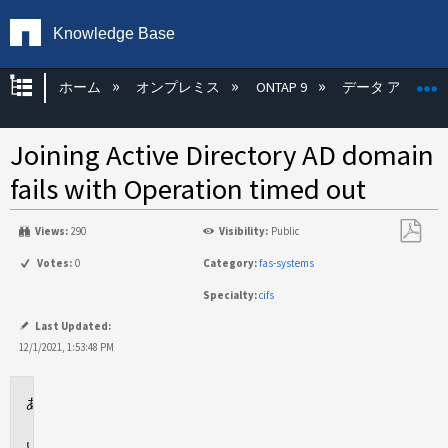
Knowledge Base
グローバル階層を展開/折りたたむ
ホーム
オンプレミス
ONTAP 9
データ アクセス
Joining Active Directory AD domain
fails with Operation timed out
Views:
290
Visibility:
Public
PDF
Votes:
0
Category:
fas-systems
と
Specialty:
cifs
し
て
Last Updated:
保
12/1/2021, 1:53:48 PM
存
環
境
問