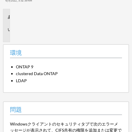
保
6/9/2022, 5:52:59 AM
存
環
境
問
題
環境
ONTAP 9
clustered Data ONTAP
LDAP
問題
Windowsクライアントのセキュリティタブで次のエラーメ
ッセージが表示されて、CIFS共有の権限を追加または変更で