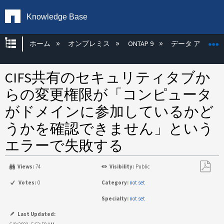
Knowledge Base
グローバル階層を展開/折りたたむ
ホーム
オンプレミス
ONTAP 9
データ アクセス
CIFS共有のセキュリティタブか
らの変更権限が「コンピュータ
がドメインに参加しているかど
うかを確認できません」という
エラーで失敗する
Views:
74
Visibility:
Public
PDF
Votes:
0
Category:
not set
と
Specialty:
not set
し
て
Last Updated: