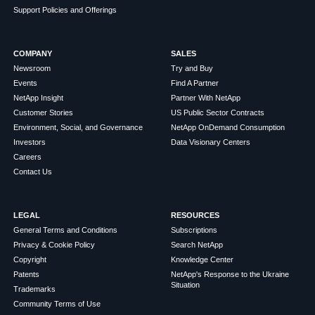
Support Policies and Offerings
COMPANY
SALES
Newsroom
Try and Buy
Events
Find A Partner
NetApp Insight
Partner With NetApp
Customer Stories
US Public Sector Contracts
Environment, Social, and Governance
NetApp OnDemand Consumption
Investors
Data Visionary Centers
Careers
Contact Us
LEGAL
RESOURCES
General Terms and Conditions
Subscriptions
Privacy & Cookie Policy
Search NetApp
Copyright
Knowledge Center
Patents
NetApp's Response to the Ukraine
Situation
Trademarks
Community Terms of Use