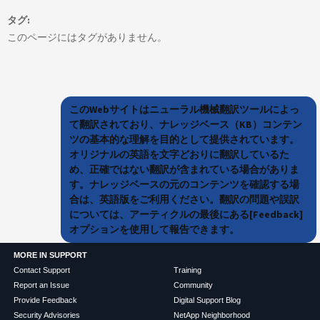
タグ
このページにはタグがありません。
このWebサイトはニューラル機械翻訳ツールによっ
て翻訳されており、ナレッジベース（KB）コンテン
ツの基本的な理解を目的として提供されています。
オリジナルの英語を文字どおりに翻訳しているた
め、正確ではない翻訳が含まれている場合がありま
す。ナレッジベースの元のコンテンツを確認する場
合は、英語版をご利用ください。翻訳の問題や誤訳
については、アーティクルの最後にある[Feedback]
オプションを使用して報告できます。
MORE IN SUPPORT
Contact Support
Training
Report an Issue
Community
Provide Feedback
Digital Support Blog
Security Advisories
NetApp Neighborhood