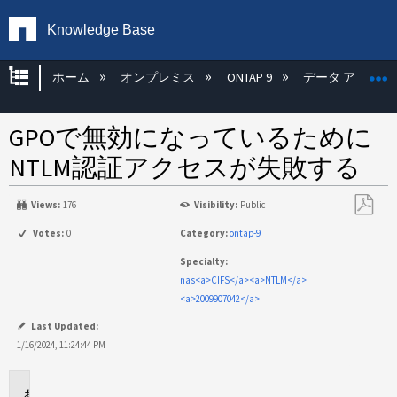
Knowledge Base
グローバル階層を展開/折りたたむ
ホーム
オンプレミス
ONTAP 9
データ アクセス
GPOで無効になっているために
NTLM認証アクセスが失敗する
Views:
176
Visibility:
Public
PDF
Votes:
0
Category:
ontap-9
と
Specialty:
し
nas<a>CIFS</a><a>NTLM</a>
て
<a>2009907042</a>
保
存
Last Updated:
1/16/2024, 11:24:44 PM
環