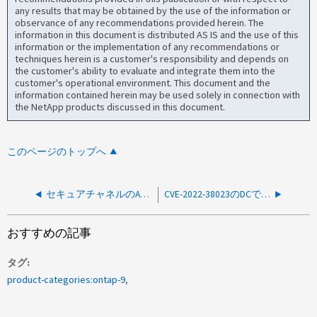
any results that may be obtained by the use of the information or
observance of any recommendations provided herein. The
information in this document is distributed AS IS and the use of this
information or the implementation of any recommendations or
techniques herein is a customer's responsibility and depends on
the customer's ability to evaluate and integrate them into the
customer's operational environment. This document and the
information contained herein may be used solely in connection with
the NetApp products discussed in this document.
このページのトップへ
セキュアチャネルのAESが無効なためにNTLM認証されたCIFSセッションのセットアップに失敗しました
CVE-2022-38023のDCでRequireSeal: 1にもかかわらずNTLMが失敗します
おすすめの記事
タグ
product-categories:ontap-9