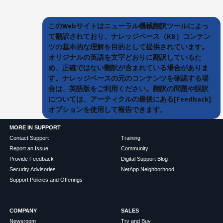
このWebサイトはニューラル機械翻訳ツールによっ
て翻訳されており、ナレッジベース（KB）コンテン
ツの基本的な理解を目的として提供されています。
オリジナルの英語を文字どおりに翻訳しているた
め、正確ではない翻訳が含まれている場合がありま
す。ナレッジベースの元のコンテンツを確認する場
合は、英語版をご利用ください。翻訳の問題や誤訳
については、アーティクルの最後にある[Feedback]
オプションを使用して報告できます。
MORE IN SUPPORT
Contact Support
Training
Report an Issue
Community
Provide Feedback
Digital Support Blog
Security Advisories
NetApp Neighborhood
Support Policies and Offerings
COMPANY
SALES
Newsroom
Try and Buy