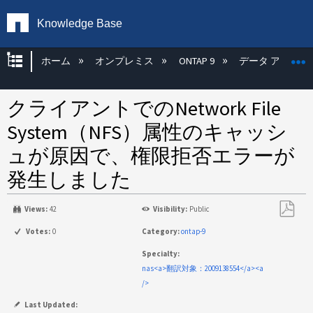
Knowledge Base
グローバル階層を展開/折りたたむ
ホーム
オンプレミス
ONTAP 9
データ アクセス
クライアントでのNetwork File
System（NFS）属性のキャッシ
ュが原因で、権限拒否エラーが
発生しました
Views:
42
Visibility:
Public
PDF
Votes:
0
Category:
ontap-9
と
Specialty:
し
nas<a>翻訳対象：2009138554</a><a
て
/>
保
存
Last Updated: