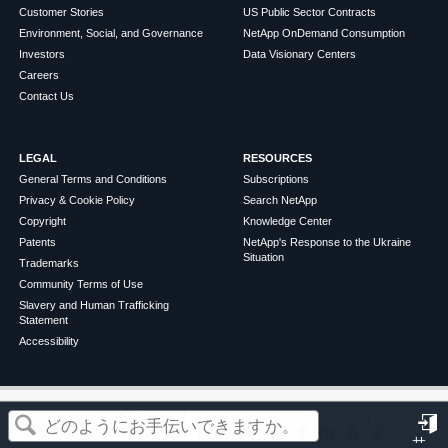
Customer Stories
US Public Sector Contracts
Environment, Social, and Governance
NetApp OnDemand Consumption
Investors
Data Visionary Centers
Careers
Contact Us
LEGAL
RESOURCES
General Terms and Conditions
Subscriptions
Privacy & Cookie Policy
Search NetApp
Copyright
Knowledge Center
Patents
NetApp's Response to the Ukraine
Situation
Trademarks
Community Terms of Use
Slavery and Human Trafficking
Statement
Accessibility
この記事は役に立ちましたか？
©
2026
NetApp
English
Terms of Use
Privacy Policy
Cookie Policy
Cookie Settings
サ