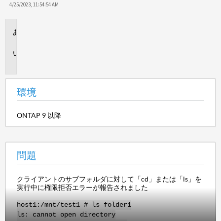
4/25/2023, 11:54:54 AM
環
境
問
題
環境
ONTAP 9 以降
問題
クライアントのサブフォルダに対して「cd」または「ls」を
実行中に権限拒否エラーが報告されました
host1:/mnt/test1 # ls folder1
ls: cannot open directory