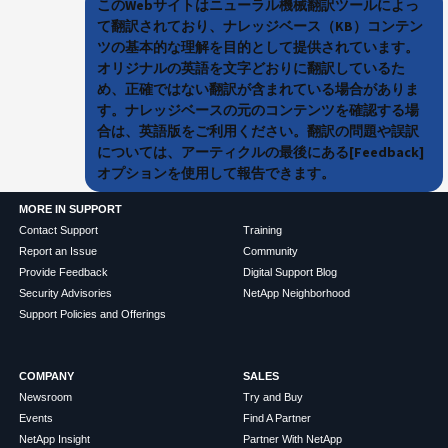
このWebサイトはニューラル機械翻訳ツールによっ
て翻訳されており、ナレッジベース（KB）コンテン
ツの基本的な理解を目的として提供されています。
オリジナルの英語を文字どおりに翻訳しているた
め、正確ではない翻訳が含まれている場合がありま
す。ナレッジベースの元のコンテンツを確認する場
合は、英語版をご利用ください。翻訳の問題や誤訳
については、アーティクルの最後にある[Feedback]
オプションを使用して報告できます。
MORE IN SUPPORT
Contact Support
Training
Report an Issue
Community
Provide Feedback
Digital Support Blog
Security Advisories
NetApp Neighborhood
Support Policies and Offerings
COMPANY
SALES
Newsroom
Try and Buy
Events
Find A Partner
NetApp Insight
Partner With NetApp