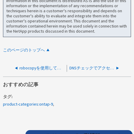
information in this document is distributed AS IS and the use of this
information or the implementation of any recommendations or
techniques herein is a customer's responsibility and depends on
the customer's ability to evaluate and integrate them into the
customer's operational environment. This document and the
information contained herein may be used solely in connection with
the NetApp products discussed in this document.
このページのトップへ
robocopyを使用して新しいクラスタにデータを移行した後、アクセス許可が拒否される
DNSチェックでアクセス拒否エラー状態が返されました
おすすめの記事
タグ
product-categories:ontap-9