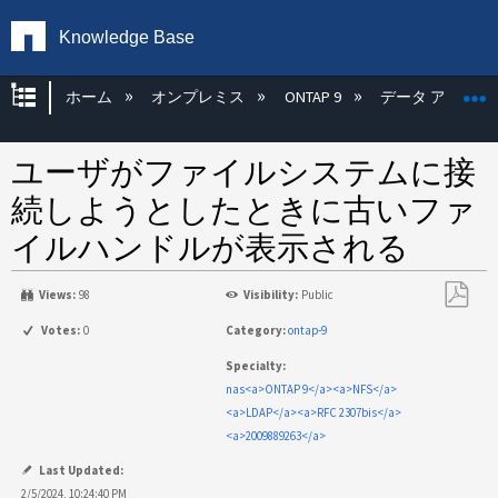
Knowledge Base
グローバル階層を展開/折りたたむ
ホーム
オンプレミス
ONTAP 9
データ アクセス
ユーザがファイルシステムに接
続しようとしたときに古いファ
イルハンドルが表示される
Views:
98
Visibility:
Public
PDF
Votes:
0
Category:
ontap-9
と
Specialty:
し
nas<a>ONTAP 9</a><a>NFS</a>
て
<a>LDAP</a><a>RFC 2307bis</a>
保
<a>2009889263</a>
存
Last Updated:
2/5/2024, 10:24:40 PM