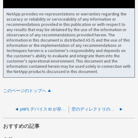
NetApp provides no representations or warranties regarding the
accuracy or reliability or serviceability of any information or
recommendations provided in this publication or with respect to
any results that may be obtained by the use of the information or
observance of any recommendations provided herein. The
information in this document is distributed AS IS and the use of this
information or the implementation of any recommendations or
techniques herein is a customer's responsibility and depends on
the customer's ability to evaluate and integrate them into the
customer's operational environment. This document and the
information contained herein may be used solely in connection with
the NetApp products discussed in this document.
このページのトップへ
pNFS デバイス ID が存在せず、 I/O 要求が DS （データ提供用）に送信されるため、古いファイルハンドルエラー（ NFSv3 および NFSv4 ）が発生します。
空のディレクトリの削除中に古いファイルハンドルが使用されました
おすすめの記事