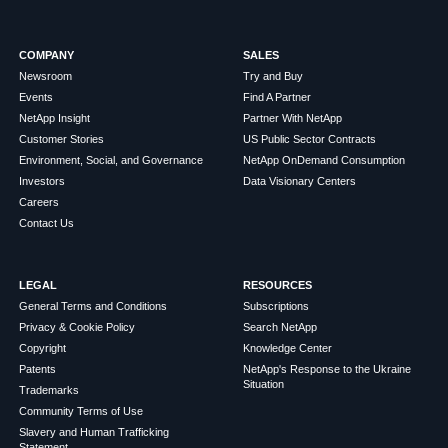
COMPANY
SALES
Newsroom
Try and Buy
Events
Find A Partner
NetApp Insight
Partner With NetApp
Customer Stories
US Public Sector Contracts
Environment, Social, and Governance
NetApp OnDemand Consumption
Investors
Data Visionary Centers
Careers
Contact Us
LEGAL
RESOURCES
General Terms and Conditions
Subscriptions
Privacy & Cookie Policy
Search NetApp
Copyright
Knowledge Center
Patents
NetApp's Response to the Ukraine
Situation
Trademarks
Community Terms of Use
Slavery and Human Trafficking
Statement