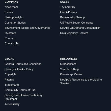
COMPANY
SALES
Newsroom
Try and Buy
Events
Find A Partner
NetApp Insight
Partner With NetApp
Customer Stories
US Public Sector Contracts
Environment, Social, and Governance
NetApp OnDemand Consumption
Investors
Data Visionary Centers
Careers
Contact Us
LEGAL
RESOURCES
General Terms and Conditions
Subscriptions
Privacy & Cookie Policy
Search NetApp
Copyright
Knowledge Center
Patents
NetApp's Response to the Ukraine
Situation
Trademarks
Community Terms of Use
Slavery and Human Trafficking
Statement
Accessibility