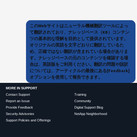
このWebサイトはニューラル機械翻訳ツールによっ
て翻訳されており、ナレッジベース（KB）コンテン
ツの基本的な理解を目的として提供されています。
オリジナルの英語を文字どおりに翻訳しているた
め、正確ではない翻訳が含まれている場合がありま
す。ナレッジベースの元のコンテンツを確認する場
合は、英語版をご利用ください。翻訳の問題や誤訳
については、アーティクルの最後にある[Feedback]
オプションを使用して報告できます。
MORE IN SUPPORT
Contact Support
Training
Report an Issue
Community
Provide Feedback
Digital Support Blog
Security Advisories
NetApp Neighborhood
Support Policies and Offerings