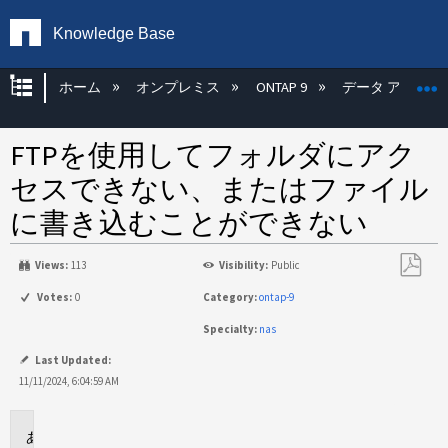
Knowledge Base
グローバル階層を展開/折りたたむ
ホーム
オンプレミス
ONTAP 9
データ アクセス
FTPを使用してフォルダにアク
セスできない、またはファイル
に書き込むことができない
Views:
113
Visibility:
Public
PDF
Votes:
0
Category:
ontap-9
と
Specialty:
nas
し
て
Last Updated:
保
11/11/2024, 6:04:59 AM
存
環