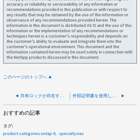
accuracy or reliability or serviceability of any information or
recommendations provided in this publication or with respect to
any results that may be obtained by the use of the information or
observance of any recommendations provided herein. The
information in this document is distributed AS IS and the use of this
information or the implementation of any recommendations or
techniques herein is a customer's responsibility and depends on
the customer's ability to evaluate and integrate them into the
customer's operational environment. This document and the
information contained herein may be used solely in connection with
the NetApp products discussed in this document.
このページのトップへ
共有ロックが存在する場合、権限エラーでフォルダにアクセスできません
外部証明書を使用して s3 バケットストアにアクセスできません
おすすめの記事
タグ
product-categories:ontap-9
specialty:nas